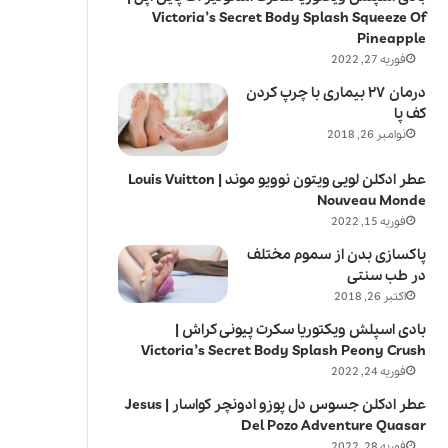
Victoria’s Secret Body Splash Squeeze Of
Pineapple
فوریه 27, 2022
درمان ۲۷ بیماری با چرپ کردن
کف پا
نوامبر 26, 2018
عطر ادکلن لویی ویتون نوویو موند | Louis Vuitton
Nouveau Monde
فوریه 15, 2022
پاکسازی بدن از سموم مختلف
در طب سنتی
اکتبر 26, 2018
بادی اسپلش ویکتوریا سکرت پیونی کراش |
Victoria’s Secret Body Splash Peony Crush
فوریه 24, 2022
عطر ادکلن جسوس دل پوزو ادونچر کواسار | Jesus
Del Pozo Adventure Quasar
فوریه 28, 2022