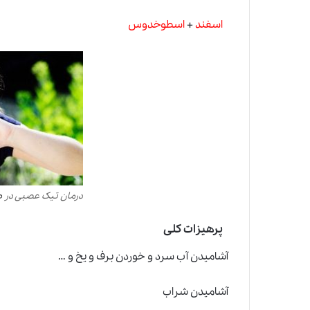
اسفند
+
اسطوخدوس
درمان تیک عصبی در
ط
پرهیزات کلی
آشامیدن آب سرد و خوردن برف و یخ و …
آشامیدن شراب