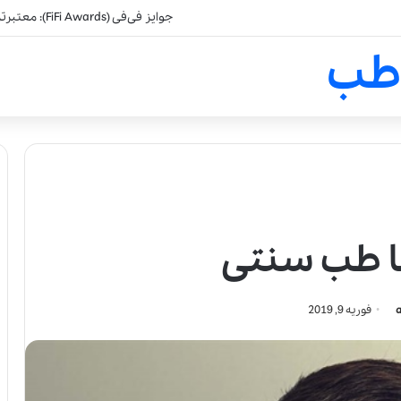
جوایز فی‌فی (FiFi Awards): معتبرترین جایزه صنعت عطرسازی
طب
ا طب سنتی
فوریه 9, 2019