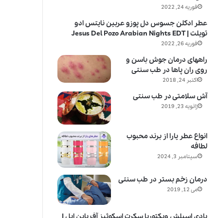
فوریه 24, 2022
عطر ادکلن جسوس دل پوزو عربین نایتس ادو
تویلت | Jesus Del Pozo Arabian Nights EDT
فوریه 26, 2022
راههای درمان جوش باسن و
روی ران پاها در طب سنتی
اکتبر 24, 2018
آش سلامتی در طب سنتی
ژانویه 23, 2019
انواع عطر یارا از برند محبوب
لطافه
سپتامبر 3, 2024
درمان زخم بستر در طب سنتی
می 12, 2019
بادی اسپلش ویکتوریا سکرت اسکوئیز آف پاین اپل |