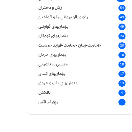
زنان و دختران
54
زالو و زالو درمانی-زالو انداختن
49
بیماریهای گوارشی
49
بیماریهای کودکان
24
حجامت-زمان حجامت-فواید حجامت
20
بیماریهای مردان
18
جنسی و زناشویی
18
بیماریهای کبدی
17
بیماریهای قلب و عروق
13
بادکش
4
رپورتاژ آگهی
1