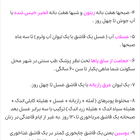
۴- صبحها هفت دانه
زیتون
و شبها هفت دانه
انجیر خیس شده
با
آب جوش تا چهل روز .
۵-
عسلاب
آب ( عسل یک قاشق با یک لیوان آب ولرم ) تا سه ماه
صبحها .
۶
–
حجامت
از ساق پاها
تحت نظر پزشک طب سنتی در شهر محل
سکونت شما ماهی یکبار تا سن ۶۰ سالگی .
۷- یک لیوان
عرق رازیانه
با یک قاشق عسل تا چهل روز.
۸- مخلوط پودرهای ( آمله + رازیانه + عسل + هلیله کابلی اندک +
هلیله سیاه اندک + هلیله زرد اندک ) ترکیب با سه برابر عسل بعد
صبحانه یک قاشق مرباخوری تا ۱۲۰ روز .به غیر از ایام قاعدگی در زنان
۹-
دوسین
یعنی یک قاشق چایخوری کمتر در یک قاشق غذاخوری