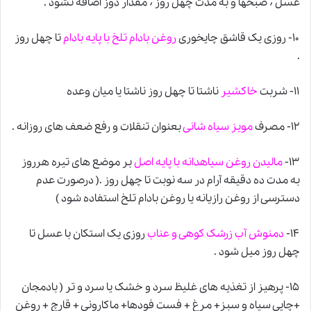
عسل ٬ صبحها
و
به مدت چهل روز ٬ مقدار دوز اضافه نشود .
۱۰- روزی یک قاشق چایخوری
روغن بادام تلخ با پایه بادام
تا چهل روز
.
۱۱- شربت
خاکشیر
ناشتا تا چهل روز ناشتا یا میان وعده
۱۲- مصرف
مویز سیاه شانی
بعنوان تنقلات و رفع ضعف های روزانه .
۱۳-
مالیدن روغن سیاهدانه با پایه اصل
بر موضع های تیره هرروز
به مدت ده دقیقه آرام در سه نوبت تا چهل روز .( درصورت عدم
دسترسی از روغن رازیانه یا روغن بادام تلخ استفاده شود )
۱۴-
دمنوش آب زرشک کوهی و عناب
روزی یک استکان با عسل تا
چهل روز میل شود .
۱۵- پرهیز از تغذیه های غلیظ سرد و خشک یا سرد و تر ( بادمجان
+چایی سیاه و سبز+ مرغ + فست فودها+ ماکارونی + قارچ + روغن