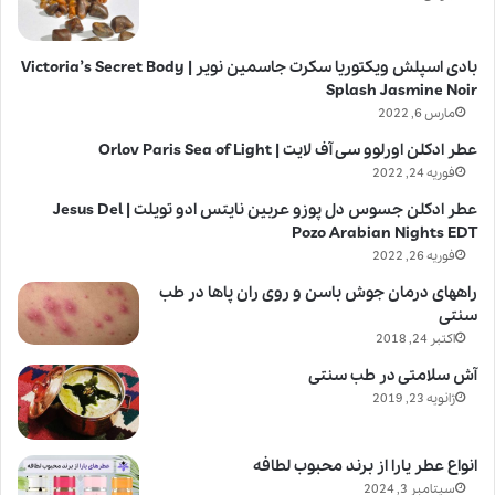
بادی اسپلش ویکتوریا سکرت جاسمین نویر | Victoria’s Secret Body
Splash Jasmine Noir
مارس 6, 2022
عطر ادکلن اورلوو سی آف لایت | Orlov Paris Sea of Light
فوریه 24, 2022
عطر ادکلن جسوس دل پوزو عربین نایتس ادو تویلت | Jesus Del
Pozo Arabian Nights EDT
فوریه 26, 2022
راههای درمان جوش باسن و روی ران پاها در طب
سنتی
اکتبر 24, 2018
آش سلامتی در طب سنتی
ژانویه 23, 2019
انواع عطر یارا از برند محبوب لطافه
سپتامبر 3, 2024