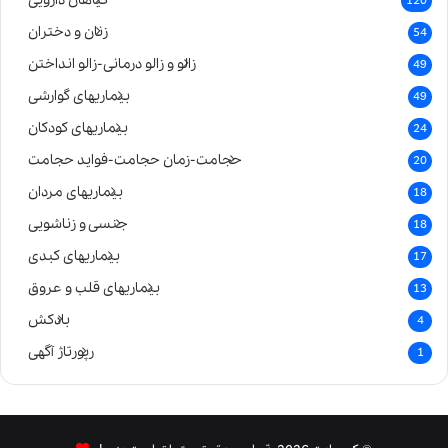
120
زنان و دختران
54
زالو و زالو درمانی-زالو انداختن
49
بیماریهای گوارشی
49
بیماریهای کودکان
24
حجامت-زمان حجامت-فواید حجامت
20
بیماریهای مردان
18
جنسی و زناشویی
18
بیماریهای کبدی
17
بیماریهای قلب و عروق
13
بادکش
4
رپورتاژ آگهی
1