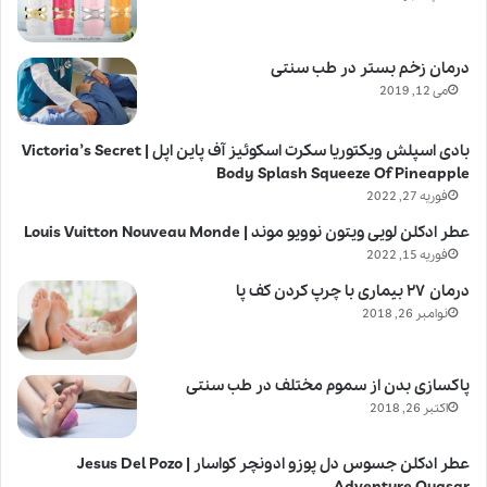
درمان زخم بستر در طب سنتی
می 12, 2019
بادی اسپلش ویکتوریا سکرت اسکوئیز آف پاین اپل | Victoria’s Secret
Body Splash Squeeze Of Pineapple
فوریه 27, 2022
عطر ادکلن لویی ویتون نوویو موند | Louis Vuitton Nouveau Monde
فوریه 15, 2022
درمان ۲۷ بیماری با چرپ کردن کف پا
نوامبر 26, 2018
پاکسازی بدن از سموم مختلف در طب سنتی
اکتبر 26, 2018
عطر ادکلن جسوس دل پوزو ادونچر کواسار | Jesus Del Pozo
Adventure Quasar