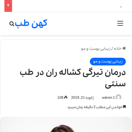
لالیک بیوتی: تلفیق هنر، علم و کیفیت در خلق عطرهای لالیک
کهن طب
منو
جستج
خانه
/
زیبایی پوست و مو
زیبایی پوست و مو
درمان تیرگی کشاله ران در طب
سنتی
admin 1
ژانویه 21, 2019
108
خواندن این مطلب 2 دقیقه زمان میبرد