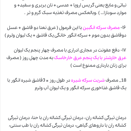
نباتی و مایع یعنی گریس اروپا + عدسی + نان بربری و سفید+ و
موارد سودازا… ) .وبالعکس مصرف تغذیه سبک گرم و تر .
۱۶-
مصرف سرکه انگبین
با این فرمول ( عرق نعنا دو قاشق + عسل
دوقاشق بدون موم + سرکه انگور خانگی یک قاشق + یک لیوان ولرم )
۱۷- دفع عفونت در مجاری ادراری با مصرف چهار پنجم یک لیوان
عرق خارشتر با یک پنجم عرق خارخاسک
به مدت چهل روز ( مصرف
برای زنان بارداری ممنوع است )
18_ مصرف
شربت سرکه شیره
در طول روز « 3قاشق شیره انگور با
یک قاشق غذاخوری سرکه انگور و یک لیوان آب ولرم
درمان تیرگی کشاله ران٬ درمان تیرگی کشاله ران با حنا٬ درمان تیرگی
کشاله ران با داروهای گیاهی٬ درمان تیرگی کشاله ران با طب سنتی٬