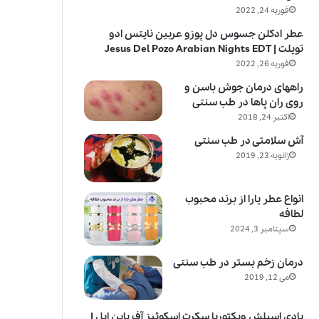
فوریه 24, 2022
عطر ادکلن جسوس دل پوزو عربین نایتس ادو
تویلت | Jesus Del Pozo Arabian Nights EDT
فوریه 26, 2022
راههای درمان جوش باسن و
روی ران پاها در طب سنتی
اکتبر 24, 2018
آش سلامتی در طب سنتی
ژانویه 23, 2019
انواع عطر یارا از برند محبوب
لطافه
سپتامبر 3, 2024
درمان زخم بستر در طب سنتی
می 12, 2019
بادی اسپلش ویکتوریا سکرت اسکوئیز آف پاین اپل |