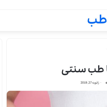
لالیک بیوتی: تلفیق هنر، علم و ک
طب
ا طب سنتی
ژانویه 27, 2019