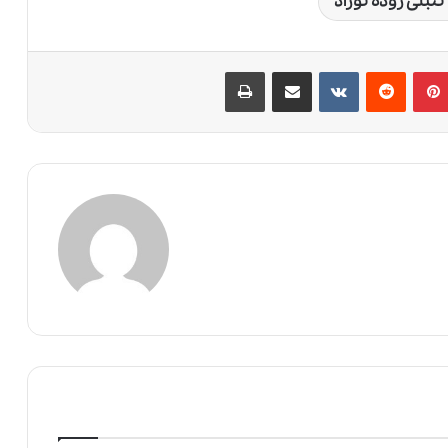
تنبلی روده نوزاد
پین‌ترست
‫رددیت
‫VKontakte
اشتراک گذاری از طریق ایمیل
چاپ