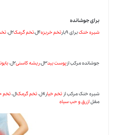
برای جوشانده
شیره خنک
برای ۹بار
تخم خربزه
۴ل،
تخم گرمک
۲ل،
تخم
جوشانده مرکب از
پوست بید
۳ل،
ریشه کاسنی
۲ل،
بابون
شیره خنک مرکب از
تخم خیا
ر4ل،
تخم گرمک
۱ل،
تخم خ
مقل
ازرق و حب سیاه