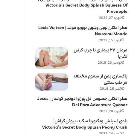
Victoria’s Secret Body Splash Squeeze Of
Pineapple
فوریه 27, 2022
عطر ادکلن لویی ویتون نوویو موند | Louis Vuitton
Nouveau Monde
فوریه 15, 2022
درمان ۲۷ بیماری با چرپ کردن
کف پا
نوامبر 26, 2018
پاکسازی بدن از سموم مختلف
در طب سنتی
اکتبر 26, 2018
عطر ادکلن جسوس دل پوزو ادونچر کواسار | Jesus
Del Pozo Adventure Quasar
فوریه 28, 2022
بادی اسپلش ویکتوریا سکرت پیونی کراش |
Victoria’s Secret Body Splash Peony Crush
فوریه 24, 2022