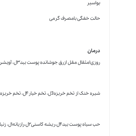
بواسیر
حالت خفگی بامصرف گرمی
درمان
روزی۱مثقال مقل ازرق جوشانده پوست بید۳ل، آویشن شیرازی۱ل، بابونه۱ل،انیسون۱ل
شیره خنک از تخم خربزه3ل، تخم خیار۴ل، تخم خربزه۲ل
حب سیاه پوست بید۴ل،ریشه کاسنی۲ل،رازیانه۱ل، زنیان۱ل