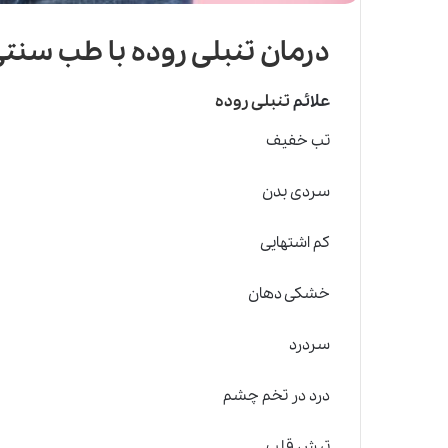
درمان تنبلی روده با طب سنت
علائم
تنبلی روده
تب خفیف
سردی بدن
کم اشتهایی
خشکی دهان
سردرد
درد
د
ر تخم چشم
تپش قلب