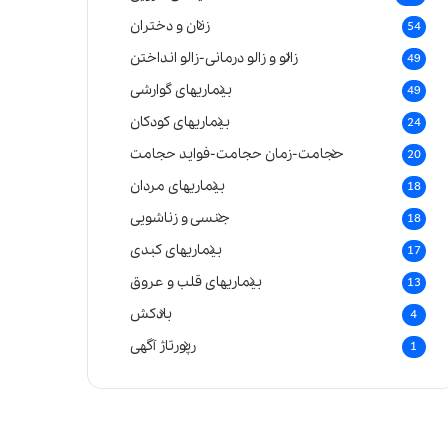
زنان و دختران
54
زالو و زالو درمانی-زالو انداختن
49
بیماریهای گوارشی
49
بیماریهای کودکان
24
حجامت-زمان حجامت-فواید حجامت
20
بیماریهای مردان
18
جنسی و زناشویی
18
بیماریهای کبدی
17
بیماریهای قلب و عروق
13
بادکش
4
رپورتاژ آگهی
1