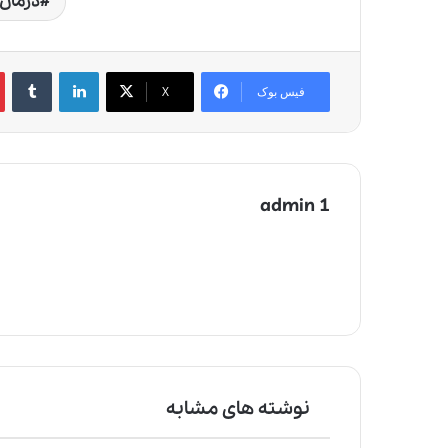
درمان 
لینکدین
‫تامبلر
‫
فیس بوک
X
admin 1
نوشته های مشابه