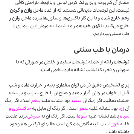
مقدار آن کم بوده و برای لک کردن لباس و یا ایجاد ناراحتی کافی
نیست، این ترشحات مایعاتی هستند که از غدد داخل
واژن و گردن
رحم
خارج شده و با این کار باکتری‌ها و سلول‌ها مرده داخل واژن را
خارج می‌کنند،با
کهن طب
همراه باشید تا به درمان این بیماری با
طب سنتی
بپردازیم.
درمان با طب سنتی
ترشحات زنانه
از جمله ترشحات سفید و خلطی در صورتی که با
سوزش و تحریک نباشد نشانه ماده بلغمی است.
برای تشخیص دقیق تر می توان مقداری پنبه را حرارت داده و شب
قبل از خواب در واژن قرار دهید و صبح آن را خارج سازید و در سایه
خشک نمائید. اگر رنگ آن
سفید
بود نشانه غلبه
بلغم
است. اگر رنگ
آن
زرد
بود نشانه غلبه
صفرا
است. اگر رنگ آن مایل به
خاکستری و
سیاه
باشد نشانه غلبه
سودا
است. اگر رنگ آن به
سرخی
بزند علامت
غلبه
خون
است. البته گاهی ممکن است حالتهای ترکیبی هم وجود
داشته باشد.