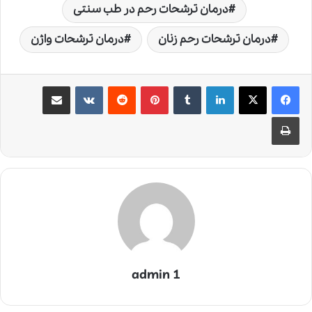
درمان ترشحات رحم در طب سنتی
درمان ترشحات رحم زنان
درمان ترشحات واژن
لینکدین
‫تامبلر
‫پین‌ترست
‫رددیت
‫VKontakte
اشتراک گذاری از طریق ایمیل
چاپ
admin 1