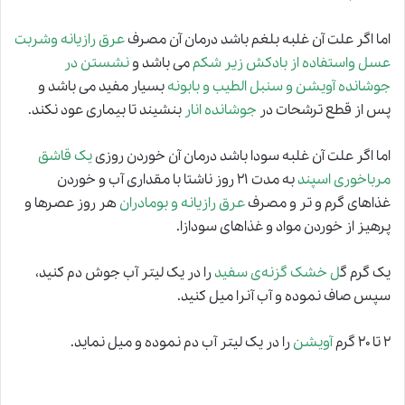
اما اگر علت آن غلبه بلغم باشد درمان آن مصرف
عرق رازیانه وشربت
عسل واستفاده از بادکش زیر شکم
می باشد و
نشستن در
جوشانده آویشن و سنبل الطیب و بابونه
بسیار مفید می باشد و
پس از قطع ترشحات در
جوشانده انار
بنشیند تا بیماری عود نکند.
اما اگر علت آن غلبه سودا باشد درمان آن خوردن روزی
یک قاشق
مرباخوری اسپند
به مدت ۲۱ روز ناشتا با مقداری آب و خوردن
غذاهای گرم و تر و مصرف
عرق رازیانه و بومادران
هر روز عصرها و
پرهیز از خوردن مواد و غذاهای سودازا.
یک گرم گ
ل خشک گزنه‌ی سفید
را در یک لیتر آب جوش دم کنید،
سپس صاف نموده و آب آنرا میل کنید.
۲ تا ۲۰ گرم
آویشن
را در یک لیتر آب دم نموده و میل نماید.