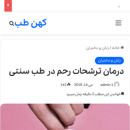
لالیک بیوتی: تلفیق هنر، علم و کیفیت در خلق عطرهای لالیک
کهن طب
منو
جستج
خانه
/
زنان و دختران
زنان و دختران
درمان ترشحات رحم در طب سنتی
admin 1
می 14, 2019
142
خواندن این مطلب 2 دقیقه زمان میبرد