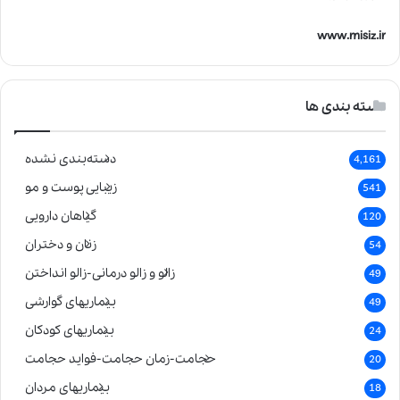
www.misiz.ir
دسته بندی ها
دسته‌بندی نشده
4,161
زیبایی پوست و مو
541
گیاهان دارویی
120
زنان و دختران
54
زالو و زالو درمانی-زالو انداختن
49
بیماریهای گوارشی
49
بیماریهای کودکان
24
حجامت-زمان حجامت-فواید حجامت
20
بیماریهای مردان
18