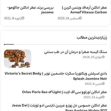
عطر ادکلن آرماف ویتس کربن |
بررسی برند عطر ادکلن جاکومو-
jacomo
Armaf Vitesse Carbon
دسامبر 19, 2020
ژانویه 8, 2021
پربازدیدترین مطالب
سنگ کیسه صفرا و درمان آن در طب سنتی
جولای 20, 2018
بادی اسپلش ویکتوریا سکرت جاسمین نویر | Victoria’s Secret Body
Splash Jasmine Noir
مارس 6, 2022
عطر ادکلن اورلوو سی آف لایت | Orlov Paris Sea of Light
فوریه 24, 2022
عطر ادکلن جسوس دل پوزو عربین نایتس ادو تویلت | Jesus Del
Pozo Arabian Nights EDT