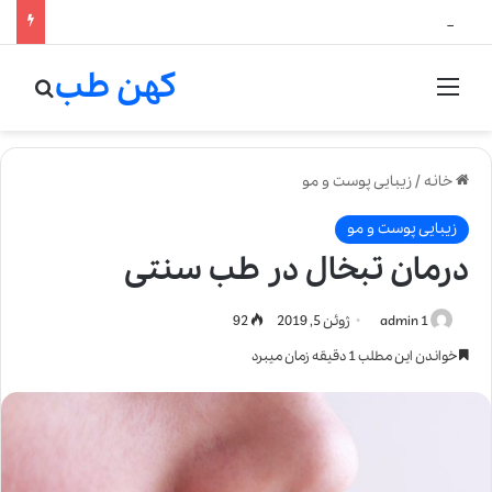
لالیک بیوتی: تلفیق هنر، علم و کیفیت در خلق عطرهای لالیک
کهن طب
منو
جستج
خانه
/
زیبایی پوست و مو
زیبایی پوست و مو
درمان تبخال در طب سنتی
admin 1
ژوئن 5, 2019
92
خواندن این مطلب 1 دقیقه زمان میبرد