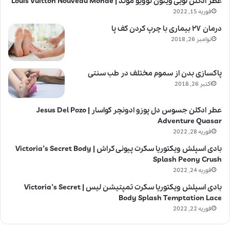
عطر ادکلن لویی ویتون نوویو موند | Louis Vuitton Nouveau Monde
فوریه 15, 2022
درمان ۲۷ بیماری با چرپ کردن کف پا
نوامبر 26, 2018
پاکسازی بدن از سموم مختلف در طب سنتی
اکتبر 26, 2018
عطر ادکلن جسوس دل پوزو ادونچر کواسار | Jesus Del Pozo
Adventure Quasar
فوریه 28, 2022
بادی اسپلش ویکتوریا سکرت پیونی کراش | Victoria’s Secret Body
Splash Peony Crush
فوریه 24, 2022
بادی اسپلش ویکتوریا سکرت تمپتیشن لیس | Victoria’s Secret
Body Splash Temptation Lace
فوریه 22, 2022