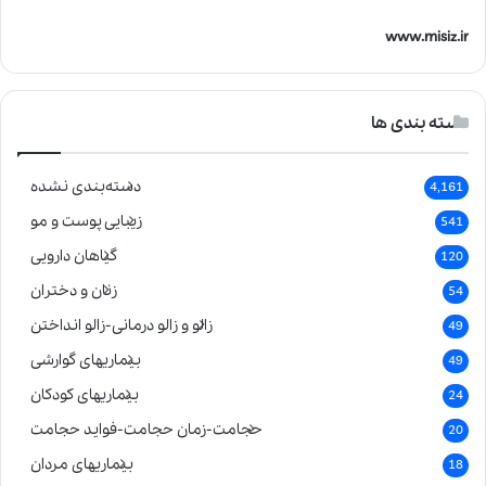
www.misiz.ir
دسته بندی ها
دسته‌بندی نشده
4,161
زیبایی پوست و مو
541
گیاهان دارویی
120
زنان و دختران
54
زالو و زالو درمانی-زالو انداختن
49
بیماریهای گوارشی
49
بیماریهای کودکان
24
حجامت-زمان حجامت-فواید حجامت
20
بیماریهای مردان
18