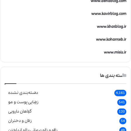
www.denablog.com
www.kavirblog.com
www.khatblog.ir
www.kohanteb.ir
www.misiz.ir
دسته بندی ها
دسته‌بندی نشده
4,161
زیبایی پوست و مو
541
گیاهان دارویی
120
زنان و دختران
54
زالو و زالو درمانی-زالو انداختن
49