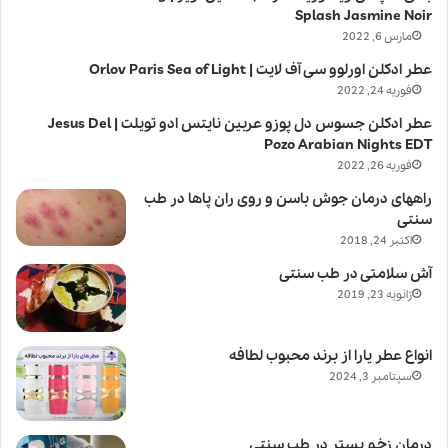
Splash Jasmine Noir
مارس 6, 2022
عطر ادکلن اورلوو سی آف لایت | Orlov Paris Sea of Light
فوریه 24, 2022
عطر ادکلن جسوس دل پوزو عربین نایتس ادو تویلت | Jesus Del
Pozo Arabian Nights EDT
فوریه 26, 2022
راههای درمان جوش باسن و روی ران پاها در طب
سنتی
اکتبر 24, 2018
آش سلامتی در طب سنتی
ژانویه 23, 2019
انواع عطر یارا از برند محبوب لطافه
سپتامبر 3, 2024
درمان زخم بستر در طب سنتی