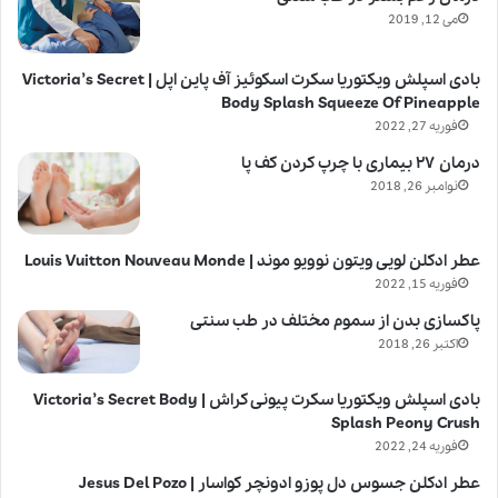
می 12, 2019
بادی اسپلش ویکتوریا سکرت اسکوئیز آف پاین اپل | Victoria’s Secret
Body Splash Squeeze Of Pineapple
فوریه 27, 2022
درمان ۲۷ بیماری با چرپ کردن کف پا
نوامبر 26, 2018
عطر ادکلن لویی ویتون نوویو موند | Louis Vuitton Nouveau Monde
فوریه 15, 2022
پاکسازی بدن از سموم مختلف در طب سنتی
اکتبر 26, 2018
بادی اسپلش ویکتوریا سکرت پیونی کراش | Victoria’s Secret Body
Splash Peony Crush
فوریه 24, 2022
عطر ادکلن جسوس دل پوزو ادونچر کواسار | Jesus Del Pozo