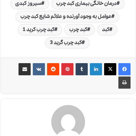
درمان خانگی بیماری کبد چرب
سیروز کبدی
عوامل به وجود آورنده و علائم شایع کبد چرب
کبد
کبد چرب
کبد چرب کرید 1
کبد چرب گرید 3
لینکدین
‫تامبلر
‫پین‌ترست
‫رددیت
‫VKontakte
اشتراک گذاری از طریق ایمیل
چاپ