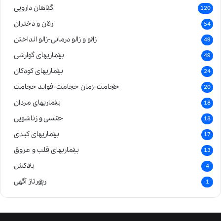
گیاهان دارویی
120
زنان و دختران
54
زالو و زالو درمانی-زالو انداختن
49
بیماریهای گوارشی
49
بیماریهای کودکان
24
حجامت-زمان حجامت-فواید حجامت
20
بیماریهای مردان
18
جنسی و زناشویی
18
بیماریهای کبدی
17
بیماریهای قلب و عروق
13
بادکش
4
رپورتاژ آگهی
1