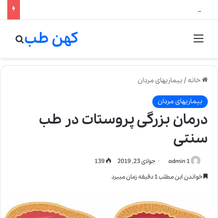
لالیک بیوتی: تلفیق هنر، علم و کیفیت در خلق عطرهای لالیک
کهن طب
منو
جستج
خانه
/
بیماریهای مردان
بیماریهای مردان
درمان بزرگی پروستات در طب
سنتی
admin 1
جولای 23, 2019
139
خواندن این مطلب 1 دقیقه زمان میبرد