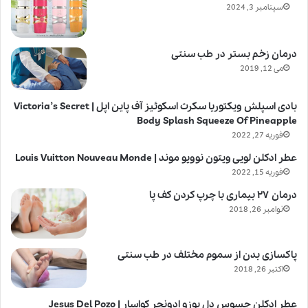
سپتامبر 3, 2024
درمان زخم بستر در طب سنتی
می 12, 2019
بادی اسپلش ویکتوریا سکرت اسکوئیز آف پاین اپل | Victoria’s Secret
Body Splash Squeeze Of Pineapple
فوریه 27, 2022
عطر ادکلن لویی ویتون نوویو موند | Louis Vuitton Nouveau Monde
فوریه 15, 2022
درمان ۲۷ بیماری با چرپ کردن کف پا
نوامبر 26, 2018
پاکسازی بدن از سموم مختلف در طب سنتی
اکتبر 26, 2018
عطر ادکلن جسوس دل پوزو ادونچر کواسار | Jesus Del Pozo