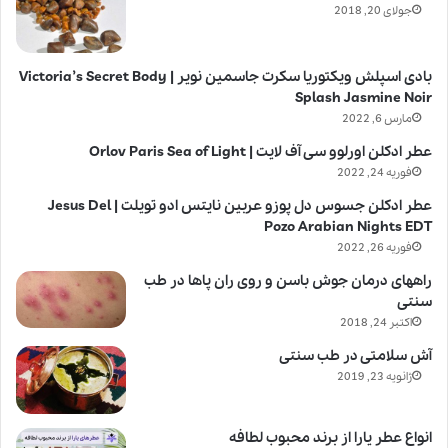
جولای 20, 2018
بادی اسپلش ویکتوریا سکرت جاسمین نویر | Victoria’s Secret Body
Splash Jasmine Noir
مارس 6, 2022
عطر ادکلن اورلوو سی آف لایت | Orlov Paris Sea of Light
فوریه 24, 2022
عطر ادکلن جسوس دل پوزو عربین نایتس ادو تویلت | Jesus Del
Pozo Arabian Nights EDT
فوریه 26, 2022
راههای درمان جوش باسن و روی ران پاها در طب
سنتی
اکتبر 24, 2018
آش سلامتی در طب سنتی
ژانویه 23, 2019
انواع عطر یارا از برند محبوب لطافه