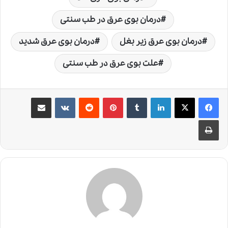
درمان بوی عرق در طب سنتی
درمان بوی عرق زیر بغل
درمان بوی عرق شدید
علت بوی عرق در طب سنتی
لینکدین
‫تامبلر
‫پین‌ترست
‫رددیت
‫VKontakte
اشتراک گذاری از طریق ایمیل
چاپ