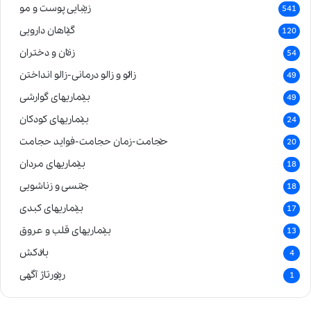
زیبایی پوست و مو
541
گیاهان دارویی
120
زنان و دختران
54
زالو و زالو درمانی-زالو انداختن
49
بیماریهای گوارشی
49
بیماریهای کودکان
24
حجامت-زمان حجامت-فواید حجامت
20
بیماریهای مردان
18
جنسی و زناشویی
18
بیماریهای کبدی
17
بیماریهای قلب و عروق
13
بادکش
4
رپورتاژ آگهی
1