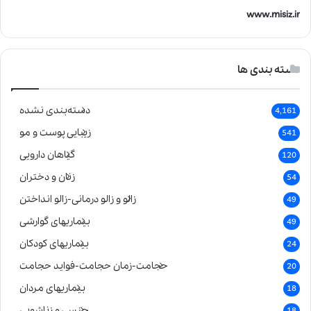
www.misiz.ir
دسته بندی ها
دسته‌بندی نشده
4,161
زیبایی پوست و مو
541
گیاهان دارویی
120
زنان و دختران
54
زالو و زالو درمانی-زالو انداختن
49
بیماریهای گوارشی
49
بیماریهای کودکان
24
حجامت-زمان حجامت-فواید حجامت
20
بیماریهای مردان
18
جنسی و زناشویی
18