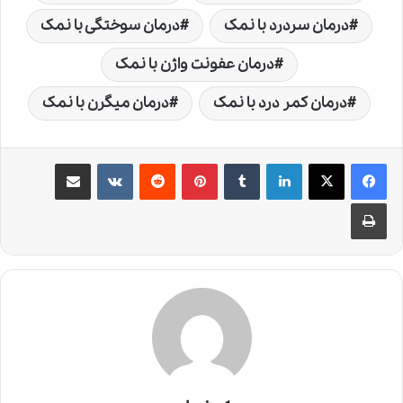
درمان سردرد با نمک
درمان سوختگی با نمک
درمان عفونت واژن با نمک
درمان کمر درد با نمک
درمان میگرن با نمک
لینکدین
‫تامبلر
‫پین‌ترست
‫رددیت
‫VKontakte
اشتراک گذاری از طریق ایمیل
چاپ