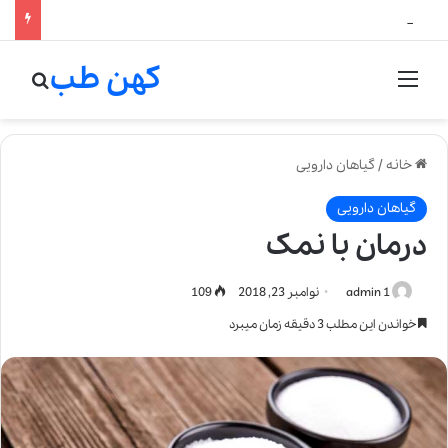
لالیک بیوتی: تلفیق هنر، علم و کیفیت در خلق عطرهای لالیک
کهن طب
منو
جستج
خانه
/
گیاهان دارویی
گیاهان دارویی
درمان با نمک
admin 1
نوامبر 23, 2018
109
خواندن این مطلب 3 دقیقه زمان میبرد