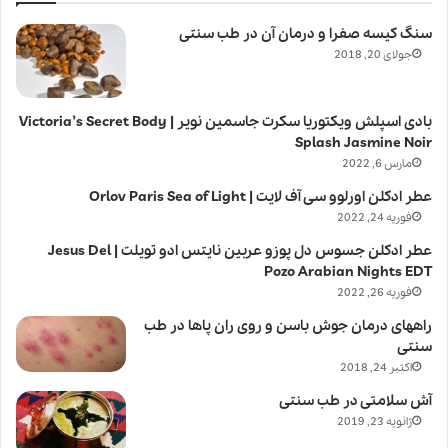
سنگ کیسه صفرا و درمان آن در طب سنتی
جولای 20, 2018
بادی اسپلش ویکتوریا سکرت جاسمین نویر | Victoria’s Secret Body
Splash Jasmine Noir
مارس 6, 2022
عطر ادکلن اورلوو سی آف لایت | Orlov Paris Sea of Light
فوریه 24, 2022
عطر ادکلن جسوس دل پوزو عربین نایتس ادو تویلت | Jesus Del
Pozo Arabian Nights EDT
فوریه 26, 2022
راههای درمان جوش باسن و روی ران پاها در طب
سنتی
اکتبر 24, 2018
آش سلامتی در طب سنتی
ژانویه 23, 2019