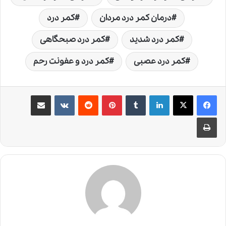
درمان کمر درد مردان
کمر درد
کمر درد شدید
کمر درد صبحگاهی
کمر درد عصبی
کمر درد و عفونت رحم
لینکدین
‫تامبلر
‫پین‌ترست
‫رددیت
‫VKontakte
اشتراک گذاری از طریق ایمیل
چاپ