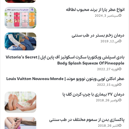
انواع عطر یارا از برند محبوب لطافه
سپتامبر 3, 2024
درمان زخم بستر در طب سنتی
می 12, 2019
بادی اسپلش ویکتوریا سکرت اسکوئیز آف پاین اپل | Victoria’s Secret
Body Splash Squeeze Of Pineapple
فوریه 27, 2022
عطر ادکلن لویی ویتون نوویو موند | Louis Vuitton Nouveau Monde
فوریه 15, 2022
درمان ۲۷ بیماری با چرپ کردن کف پا
نوامبر 26, 2018
پاکسازی بدن از سموم مختلف در طب سنتی
اکتبر 26, 2018