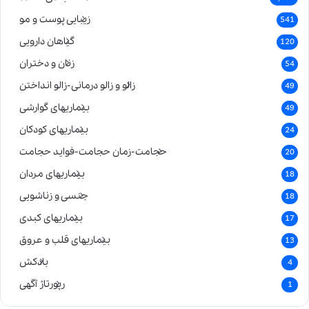
زیبایی پوست و مو
541
گیاهان دارویی
120
زنان و دختران
54
زالو و زالو درمانی-زالو انداختن
49
بیماریهای گوارشی
49
بیماریهای کودکان
24
حجامت-زمان حجامت-فواید حجامت
20
بیماریهای مردان
18
جنسی و زناشویی
18
بیماریهای کبدی
17
بیماریهای قلب و عروق
13
بادکش
4
رپورتاژ آگهی
1