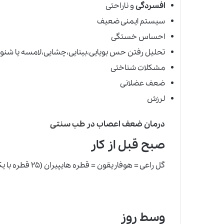
افسردگی
و ناراحتی
سیستم ایمنی ضعیف
احساس خستگی
تحلیل رفتن حس بویایی،بینایی،چشایی
،
لامسه یا شنوا
مشکلات شناختی
ضعف عضلانی
لرزش
درمان ضعف اعصاب در
طب سنتی
صبح قبل از کار
گل راعی = هوفاریقون = قطره هایپیران (۲۵ قطره با یک لیوان آب)
وسط روز