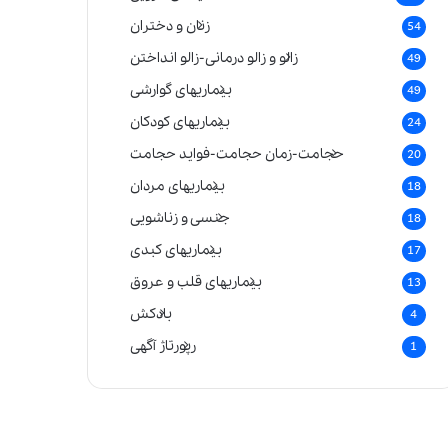
زنان و دختران
54
زالو و زالو درمانی-زالو انداختن
49
بیماریهای گوارشی
49
بیماریهای کودکان
24
حجامت-زمان حجامت-فواید حجامت
20
بیماریهای مردان
18
جنسی و زناشویی
18
بیماریهای کبدی
17
بیماریهای قلب و عروق
13
بادکش
4
رپورتاژ آگهی
1