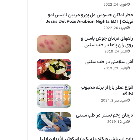
فوریه 24, 2022
عطر ادکلن جسوس دل پوزو عربین نایتس ادو
تویلت | Jesus Del Pozo Arabian Nights EDT
فوریه 26, 2022
راههای درمان جوش باسن و
روی ران پاها در طب سنتی
اکتبر 24, 2018
آش سلامتی در طب سنتی
ژانویه 23, 2019
انواع عطر یارا از برند محبوب
لطافه
سپتامبر 3, 2024
درمان زخم بستر در طب سنتی
می 12, 2019
بادی اسپلش ویکتوریا سکرت اسکوئیز آف پاین اپل |