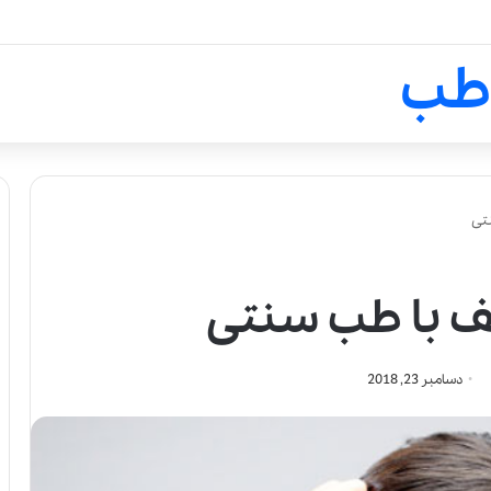
لالیک بیوتی: تلفیق هنر، علم و ک
طب
تی
 با طب سنتی
دسامبر 23, 2018