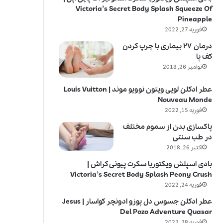
Victoria’s Secret Body Splash Squeeze Of
Pineapple
فوریه 27, 2022
درمان ۲۷ بیماری با چرپ کردن
کف پا
نوامبر 26, 2018
عطر ادکلن لویی ویتون نوویو موند | Louis Vuitton
Nouveau Monde
فوریه 15, 2022
پاکسازی بدن از سموم مختلف
در طب سنتی
اکتبر 26, 2018
بادی اسپلش ویکتوریا سکرت پیونی کراش |
Victoria’s Secret Body Splash Peony Crush
فوریه 24, 2022
عطر ادکلن جسوس دل پوزو ادونچر کواسار | Jesus
Del Pozo Adventure Quasar
فوریه 28, 2022