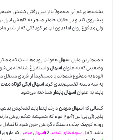
نشانه‌های کم آبی معمولاً با از بین رفتن کشش طبیع
پیشروی کند و در حالات حادتر منجر به کاهش ادرار،
ولی مدفوع روان اما بدون آب در کودکانی که از شیر ماد
عمده‌ترین دلیل
اسهال
عفونت روده‌ها است که ممکن ا
وضعیتی که به عنوان
اسهال
و استفراغ شناخته می‌شود. 
آلوده به مدفوع شده‌اند یا مستقیماً از فردی منتقل می
به سه دسته تقسیم‌بندی کرد:
اسهال آبکی کوتاه مدت
،
یابد، به عنوان
اسهال پایدار
شناخته می‌شود
کسانی که
اسهال مزمن
دارند ابتدا باید تشخیص بدهیم 
پذیر(آی بی اس)؟نوع دوم که همیشه شکم روش دارند 
روده کوچک جذب دستگاه گردش خون شود تا تعادل صفرا د
باشد 1)
دل پیچه های شدید
2)
اسهال مزمن
که داروی 