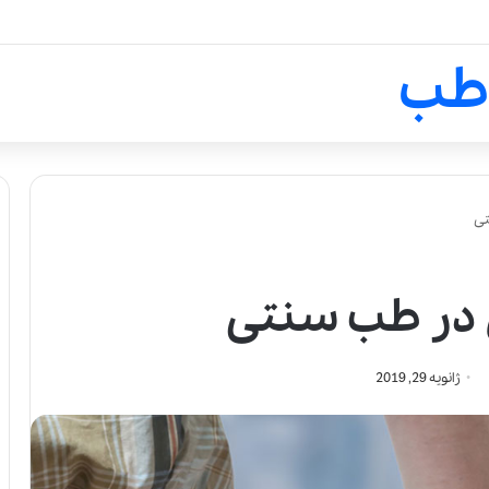
لالیک بیوتی: تلفیق هنر، علم و ک
طب
تی
 در طب سنتی
ژانویه 29, 2019