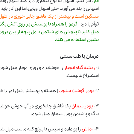
انار
. اگر کسی اسهال به نوع بیماری دارد مثلا اسهال وبایی
اسهالی را بند می آورد. حتی اسهال وبایی.اما این کار
سنگین است و بیشتر از یک قاشق چایی خوری در طول 24 ساعت بناید مصرف شو
توأم با درد :
گردو را همراه با پوستش بر روی آتش بگذا
میل کنید تا پیچش های شکمی یا دل پیچه از بین برود.
نشین استفاده می کنند
درمان با طب سنتی
۱-
ریشه گیاه انجبار
را جوشانده و روزی دوبار میل شود
استفراغ عالیست.
۲-
پودر گوشت سنجد
( هسته و پوستش نه) را در داخل
۳-
پودر سماق
یک قاشق چایخوری در أب جوش جوشا
برگ و پاشیدن پودر سماق میل شود.
۴-
-ماش
را بو داده و سپس با برنج کته ماست میل شو