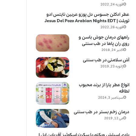
فوریه 24, 2022
عطر ادکلن جسوس دل پوزو عربین نایتس ادو
تویلت | Jesus Del Pozo Arabian Nights EDT
فوریه 26, 2022
راههای درمان جوش باسن و
روی ران پاها در طب سنتی
اکتبر 24, 2018
آش سلامتی در طب سنتی
ژانویه 23, 2019
انواع عطر یارا از برند محبوب
لطافه
سپتامبر 3, 2024
درمان زخم بستر در طب سنتی
می 12, 2019
بادی اسپلش ویکتوریا سکرت اسکوئیز آف پاین اپل |