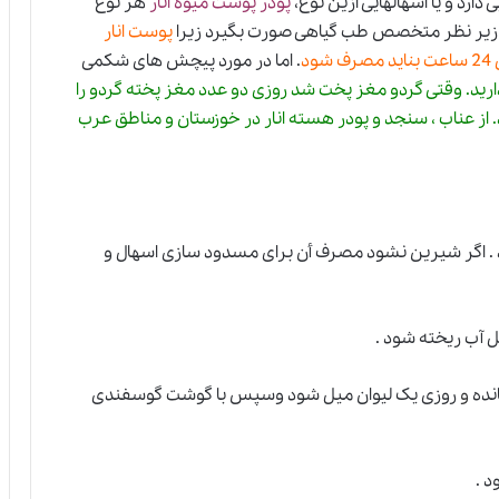
 دارد و یا اسهالهایی ازین نوع،
پودر پوست میوه انار
هر نوع
 باید زیر نظر متخصص طب گیاهی صورت بگیرد زیرا
پوست انار
د
. اما در مورد پیچش های شکمی
رید. وقتی گردو مغز پخت شد روزی دو عدد مغز پخته گردو را
 از عناب ، سنجد و پودر هسته انار در خوزستان و مناطق عرب
 . اگر شیرین نشود مصرف أن برای مسدود سازی اسهال و
 آب ریخته شود .
نده
و
روزی یک لیوان میل شود و‌سپس با گوشت گوسفندی
د .