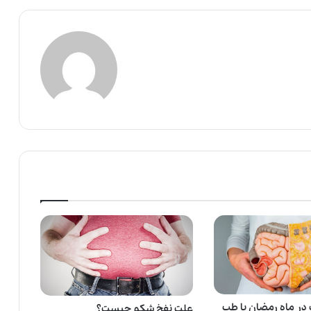
در ماه رمضان با طب
علت نفخ شکم چیست؟