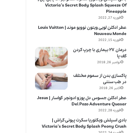
Victoria’s Secret Body Splash Squeeze Of
Pineapple
فوریه 27, 2022
عطر ادکلن لویی ویتون نوویو موند | Louis Vuitton
Nouveau Monde
فوریه 15, 2022
درمان ۲۷ بیماری با چرپ کردن
کف پا
نوامبر 26, 2018
پاکسازی بدن از سموم مختلف
در طب سنتی
اکتبر 26, 2018
عطر ادکلن جسوس دل پوزو ادونچر کواسار | Jesus
Del Pozo Adventure Quasar
فوریه 28, 2022
بادی اسپلش ویکتوریا سکرت پیونی کراش |
Victoria’s Secret Body Splash Peony Crush
فوریه 24, 2022