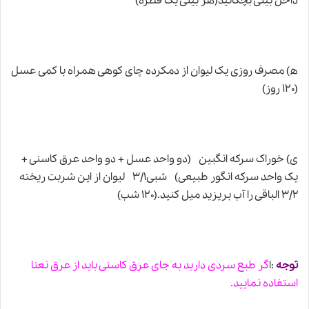
داخل بینی بچکانید(هر بینی یک قطره)
ه) مصرف روزی یک لیوان از دمکرده چای کوهی همراه با کمی عسل
(۱۲۰ روز)
ی) خوراک سرکه انگبین (دو واحد عسل + دو واحد عرق کاسنی +
یک واحد سرکه انگور طبیعی) شبی۳/۱ لیوان از این شربت ریخته
۳/۲ الباقی را آب بریزید میل کنید.(۱۲۰ شب)
توجه
:ا
گر طبع سردی دارید به جای عرق کاسنی باید از عرق نعنا
استفاده نمایید.