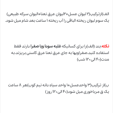
الف)ازترکیب(۲ لیوان عسل+۲لیوان عرق نعنا+۱لیوان سرکه طبیعی)
یک سوم لیوان ریخته الباقی را آب ریخته ۱ ساعت بعد شام میل شود.
نکته
:بند (الف)را برای کسانیکه
غلبه سودا
و
یا صفرا
دارند فقط
استفاده کنید.صفراویها به جای عرق نعنا عرق کاسنی بریزند.به
مدت(۴۰ الی ۱۲۰ شب)
ب)از ترکیب(۳ واحدعسل+۱ واحد سیاه دانه نیم کوب)هر ۸ ساعت
یک ق مرباخوری میل شود(۴۰ الی ۱۲۰ روز)