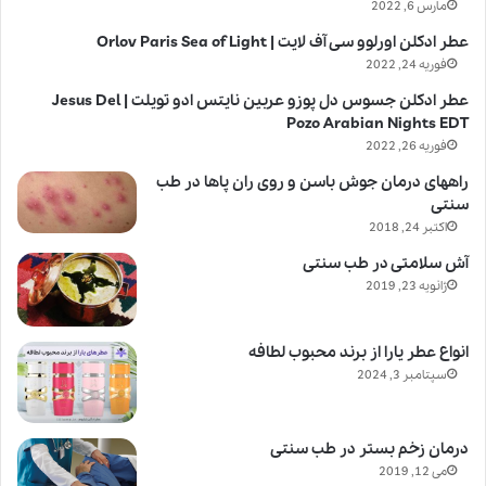
مارس 6, 2022
عطر ادکلن اورلوو سی آف لایت | Orlov Paris Sea of Light
فوریه 24, 2022
عطر ادکلن جسوس دل پوزو عربین نایتس ادو تویلت | Jesus Del
Pozo Arabian Nights EDT
فوریه 26, 2022
راههای درمان جوش باسن و روی ران پاها در طب
سنتی
اکتبر 24, 2018
آش سلامتی در طب سنتی
ژانویه 23, 2019
انواع عطر یارا از برند محبوب لطافه
سپتامبر 3, 2024
درمان زخم بستر در طب سنتی
می 12, 2019