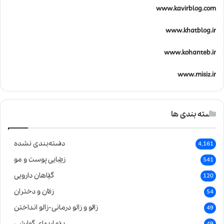
www.kavirblog.com
www.khatblog.ir
www.kohanteb.ir
www.misiz.ir
دسته بندی ها
دسته‌بندی نشده
4,161
زیبایی پوست و مو
541
گیاهان دارویی
120
زنان و دختران
54
زالو و زالو درمانی-زالو انداختن
49
بیماریهای گوارشی
49