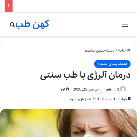
لالیک بیوتی: تلفیق هنر، علم و کیفیت در خلق عطرهای لالیک
کهن طب
منو
جستج
خانه
/
دسته‌بندی نشده
دسته‌بندی نشده
درمان آلرژی با طب سنتی
admin 1
نوامبر 25, 2018
99
خواندن این مطلب 3 دقیقه زمان میبرد