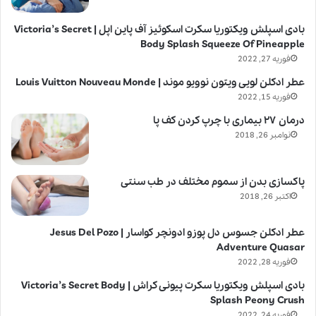
بادی اسپلش ویکتوریا سکرت اسکوئیز آف پاین اپل | Victoria’s Secret
Body Splash Squeeze Of Pineapple
فوریه 27, 2022
عطر ادکلن لویی ویتون نوویو موند | Louis Vuitton Nouveau Monde
فوریه 15, 2022
درمان ۲۷ بیماری با چرپ کردن کف پا
نوامبر 26, 2018
پاکسازی بدن از سموم مختلف در طب سنتی
اکتبر 26, 2018
عطر ادکلن جسوس دل پوزو ادونچر کواسار | Jesus Del Pozo
Adventure Quasar
فوریه 28, 2022
بادی اسپلش ویکتوریا سکرت پیونی کراش | Victoria’s Secret Body
Splash Peony Crush
فوریه 24, 2022