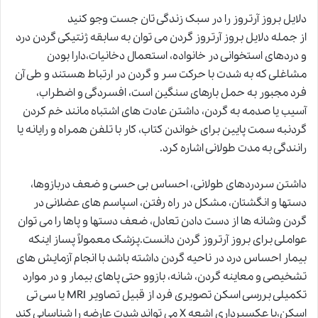
دلایل بروز آرتروز را در سبک زندگی تان جست وجو کنید
از جمله دلایل بروز آرتروز گردن می توان به سابقه ژنتیکی گردن درد
و دردهای استخوانی در خانواده، استعمال دخانیات،دارا بودن
مشاغلی که به شدت با حرکت سر و گردن در ارتباط هستند و طی آن
فرد مجبور به حمل بارهای سنگین است، افسردگی و اضطراب،
آسیب یا صدمه به گردن، داشتن عادت های اشتباه مانند خم کردن
گردنبه سمت پایین برای خواندن کتاب، کار با تلفن همراه و رایانه یا
رانندگی به مدت طولانی اشاره کرد.
داشتن سردردهای طولانی، احساس بی حسی و ضعف دربازوها،
دستها
و
انگشتان، مشکل در راه رفتن، اسپاسم های عضلانی در
گردن وشانه ها از دست دادن تعادل، ضعف دستها و پاها را می توان
عواملی برای بروز آرتروز گردن دانست.پزشک معمولاً پساز اینکه
بیمار احساس درد در ناحیه گردن داشته باشد با انجام آزمایش های
تشخیصی و معاینه گردن، شانه، بازوو حتی پاهای بیمار و در موارد
تکمیلی بررسی اسکن تصویری فرد از قبیل تصاویر MRI یا سی تی
اسکن،یا عکسبرداری اشعه X می تواند شدت عارضه را شناسایی کند