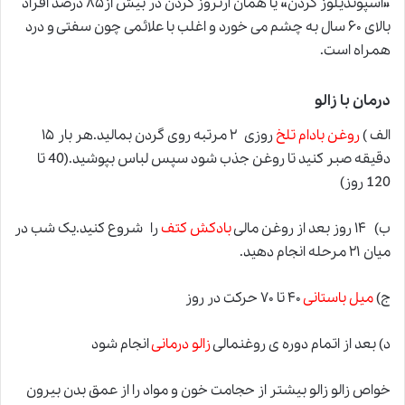
«اسپوندیلوز گردن» یا همان آرتروز گردن در بیش از۸۵ درصد افراد
بالای ۶۰ سال به چشم می خورد و اغلب با علائمی چون سفتی و درد
همراه است.
درمان با زالو
الف )
روغن بادام تلخ
روزی ۲ مرتبه روی گردن بمالید.هر بار ۱۵
دقیقه صبر کنید تا روغن جذب شود سپس لباس بپوشید.(40 تا
120 روز)
ب) ۱۴ روز بعد از روغن مالی
بادکش کتف
را شروع کنید.یک شب در
میان ۲۱ مرحله انجام دهید.
ج)
میل باستانی
۴۰ تا ۷۰ حرکت در روز
د) بعد از اتمام دوره ی روغنمالی
زالو درمانی
انجام شود
خواص زالو زالو بیشتر از حجامت خون و مواد را از عمق بدن بیرون