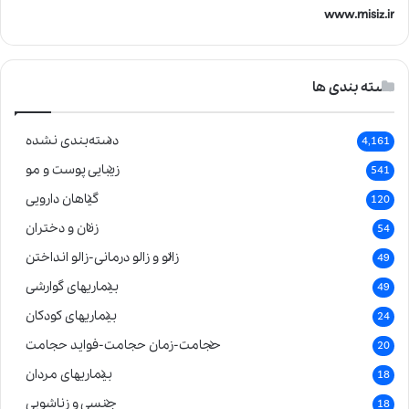
www.misiz.ir
دسته بندی ها
دسته‌بندی نشده
4,161
زیبایی پوست و مو
541
گیاهان دارویی
120
زنان و دختران
54
زالو و زالو درمانی-زالو انداختن
49
بیماریهای گوارشی
49
بیماریهای کودکان
24
حجامت-زمان حجامت-فواید حجامت
20
بیماریهای مردان
18
جنسی و زناشویی
18