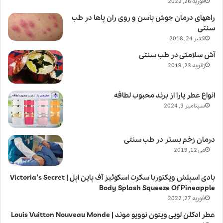
فوریه 26, 2022
راههای درمان جوش باسن و روی ران پاها در طب
سنتی
اکتبر 24, 2018
آش سلامتی در طب سنتی
ژانویه 23, 2019
انواع عطر یارا از برند محبوب لطافه
سپتامبر 3, 2024
درمان زخم بستر در طب سنتی
می 12, 2019
بادی اسپلش ویکتوریا سکرت اسکوئیز آف پاین اپل | Victoria’s Secret
Body Splash Squeeze Of Pineapple
فوریه 27, 2022
عطر ادکلن لویی ویتون نوویو موند | Louis Vuitton Nouveau Monde