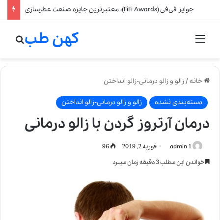
جالب‌ترین و محبوب‌ترین نت‌های عطر را بشناسید
کهن طب
منو
جستج
خانه
/
زالو و زالو درمانی-زالو انداختن
دسته‌بندی نشده
زالو و زالو درمانی-زالو انداختن
درمان آرتروز گردن با زالو درمانی
admin 1
فوریه 2, 2019
96
خواندن این مطلب 3 دقیقه زمان میبرد