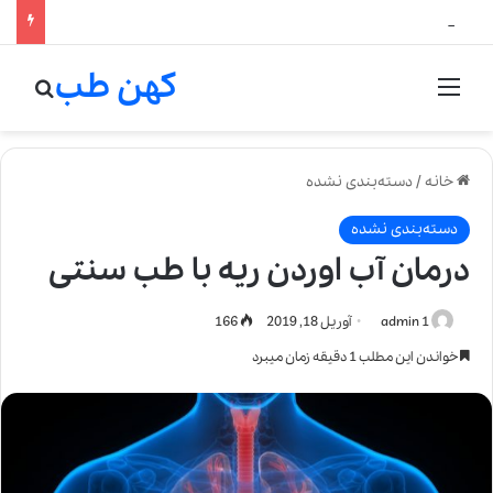
لالیک بیوتی: تلفیق هنر، علم و کیفیت در خلق عطرهای لالیک
کهن طب
منو
جستج
خانه
/
دسته‌بندی نشده
دسته‌بندی نشده
درمان آب اوردن ریه با طب سنتی
admin 1
آوریل 18, 2019
166
خواندن این مطلب 1 دقیقه زمان میبرد