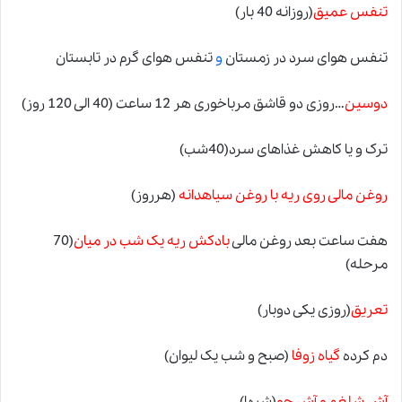
تنفس عمیق
(روزانه 40 بار)
تنفس هوای سرد در زمستان
و
تنفس هوای گرم در تابستان
دوسین
…روزی دو قاشق مرباخوری هر 12 ساعت (40 الی 120 روز)
ترک و یا کاهش غذاهای سرد(40شب)
روغن مالی روی ریه با روغن سیاهدانه
(هرروز)
هفت ساعت بعد روغن مالی
بادکش ریه یک شب در میان
(70
مرحله)
تعریق
(روزی یکی دوبار)
دم کرده
گیاه زوفا
(صبح و شب یک لیوان)
آش شلغم و آش جو
(شبها)