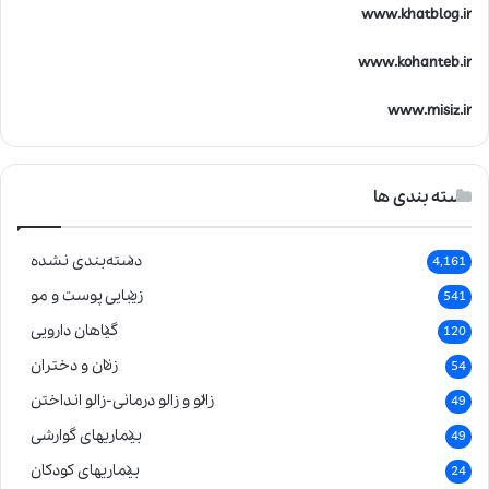
www.khatblog.ir
www.kohanteb.ir
www.misiz.ir
دسته بندی ها
دسته‌بندی نشده
4,161
زیبایی پوست و مو
541
گیاهان دارویی
120
زنان و دختران
54
زالو و زالو درمانی-زالو انداختن
49
بیماریهای گوارشی
49
بیماریهای کودکان
24