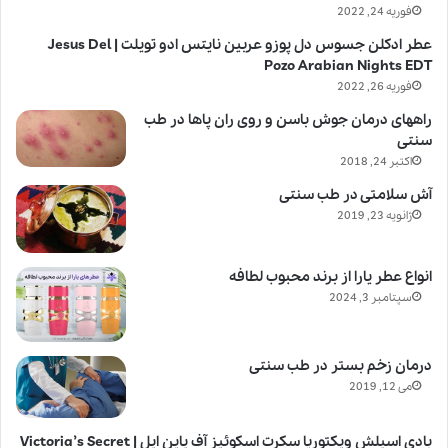
فوریه 24, 2022
عطر ادکلن جسوس دل پوزو عربین نایتس ادو تویلت | Jesus Del
Pozo Arabian Nights EDT
فوریه 26, 2022
راههای درمان جوش باسن و روی ران پاها در طب
سنتی
اکتبر 24, 2018
آش سلامتی در طب سنتی
ژانویه 23, 2019
انواع عطر یارا از برند محبوب لطافه
سپتامبر 3, 2024
درمان زخم بستر در طب سنتی
می 12, 2019
بادی اسپلش ویکتوریا سکرت اسکوئیز آف پاین اپل | Victoria’s Secret