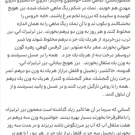
منشوردشتي، گياهي است خوشبوي وخاردار، داروي خاكشيرو داروي
مهدي هم خوبند . نمك در شكم ريگ ماهي خشك شده، بزر هويج
كوبيده و ساييده كه برزرده تخم مرغ پاشند، خايه خروس را
بخشكانند و بكوب ند و با آن نمك ريگ ماهي را به همان اندازه
مخلوط كنند و هر روز به وزن دو دِرهم بخورند . بزر ترتيزك آبي، بزر
ترب، بزرخربزه، از هريك يك جزء درهم مخلوط شوند وبا شير
حيواني بخورند. مغز دانه صنَوبر، بزر كرفس كوهي، زهره گوزن
نروسقز درخت بنه از هريك يك جزء. همه را در عسل بسرشند و
به وزن يك مثقال بخورند. بزر هويج بياباني، بزر ترتيزك آبي،
قدومه، خاكشير، زنجبيل و فلفل درازاز هريك به وزن دو درهم، ثمر
درخت زبان گنجشك، مغز گنجشك و كندراز هريك به وزن يك دِرهم
. همه را با روغن نارگيل چرب كنند و در عسل و پانيد بسرشند و از
آن تناول كنند. .
كساني كه سرما بر آن ها تاثير زياد گذاشته است معجون بزر ترتيزك
را باعاقِرقِرحا بخورند بسيار بهره بينند. جواشيربه وزن سه دِرهم در
هفت مثقال آب كه آب پز مرزنگوش باشد بريزند و در مدت سه روز
بخورند. زنجبيل سه جزء، فلفل دراز يك جزء . هر دو ر ا با هم در