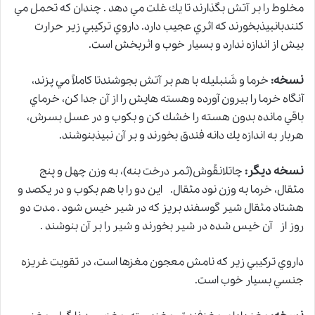
مخلوط را بر آتش بگذارند تا يك غلت مي دهد . چندان كه تحمل مي
كنندبانبيذبخورند كه اثري عجيب دارد. داروي تركيبي زير حرارت
بيش از اندازه ندارد و بسيار خوب و اثربخش است.
نسخه:
خرما و شَنبلیله با هم بر آتش بجوشندتا كاملاً مي پزند،
آنگاه خرما را بيرون آورده وهسته هايش را از آن جدا كن، خرماي
باقي مانده بدون هسته را خشك كن و بكوب و در عسل بسرش،
هربار به اندازه يك دانه فندق بخورند و بر آن نبيذبنوشند.
نسخه ديگر:
چاتلانقُوش(ثمر درخت بنه)، به وزن چهل و پنج
مثقال، خرما به وزن نود مثقال. اين دو را با هم بكوب
و
در يكصد و
هشتاد مثقال شير گوسفند بريز كه در شير خيس شود . مدت دو
روز از آن خيس شده در شير بخورند و شير را بر آن بنوشند .
داروي تركيبي زير كه نامش معجون مغزها است، در
تقويت غريزه
جنسي
بسيار خوب است.