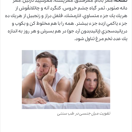
نسخه:
مغز بادام، مغزفندق، مغزپسته، مغزسپيد نارگيل، مغز
دانه صنَوبر، ثمر گياه چشم خروس، كنگرد آنه و چاتلانقُوش از
هريك يك جزء متساوي، انارمشك، فلفل دراز و زنجبيل از هريك ده
جزء ياكمي ازده جزء بيشتر. همه را با هم مخلوط كن و بكوب و
درپانيدسجزي (پانيدبدون آرد جو) در هم بسرش و هر روز به اندازه
يك عدد تخم مرغ تناول شود.
تقویت میل جنسی در طب سنتی