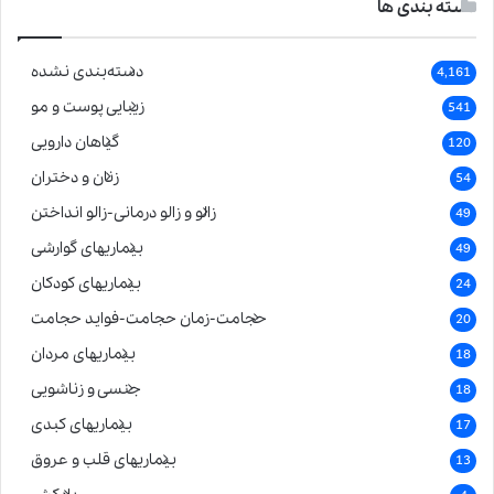
دسته بندی ها
دسته‌بندی نشده
4,161
زیبایی پوست و مو
541
گیاهان دارویی
120
زنان و دختران
54
زالو و زالو درمانی-زالو انداختن
49
بیماریهای گوارشی
49
بیماریهای کودکان
24
حجامت-زمان حجامت-فواید حجامت
20
بیماریهای مردان
18
جنسی و زناشویی
18
بیماریهای کبدی
17
بیماریهای قلب و عروق
13