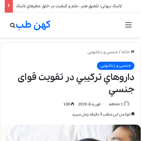
لالیک بیوتی: تلفیق هنر، علم و کیفیت در خلق عطرهای لالیک
کهن طب
منو
جستج
خانه
/
جنسی و زناشویی
جنسی و زناشویی
داروهاي تركيبي در تقويت قوای
جنسي
admin 1
فوریه 6, 2019
108
خواندن این مطلب 3 دقیقه زمان میبرد