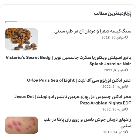
پربازدیدترین مطالب
سنگ کیسه صفرا و درمان آن در طب سنتی
جولای 20, 2018
بادی اسپلش ویکتوریا سکرت جاسمین نویر | Victoria’s Secret Body
Splash Jasmine Noir
مارس 6, 2022
عطر ادکلن اورلوو سی آف لایت | Orlov Paris Sea of Light
فوریه 24, 2022
عطر ادکلن جسوس دل پوزو عربین نایتس ادو تویلت | Jesus Del
Pozo Arabian Nights EDT
فوریه 26, 2022
راههای درمان جوش باسن و روی ران پاها در طب
سنتی
اکتبر 24, 2018