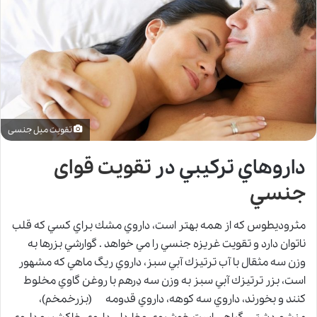
تقویت میل جنسی
داروهاي تركيبي در
تقويت قوای
جنسي
مثروديطوس كه از همه بهتر است، داروي مشك براي كسي كه قلب
ناتوان دارد و تقويت غريزه جنسي را مي خواهد . گوارشي بزرها به
وزن سه مثقال با آب ترتيزك آبي سبز، داروي ريگ ماهي كه مشهور
است، بزر ترتيزك آبي سبز به وزن سه دِرهم با روغن گاوي مخلوط
كنند و بخورند، داروي سه كوهه، داروي قدومه (بزرخمخم)،