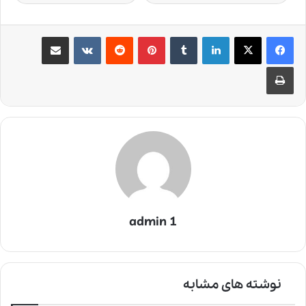
لینکدین
‫تامبلر
‫پین‌ترست
‫رددیت
‫VKontakte
اشتراک گذاری از طریق ایمیل
چاپ
admin 1
نوشته های مشابه