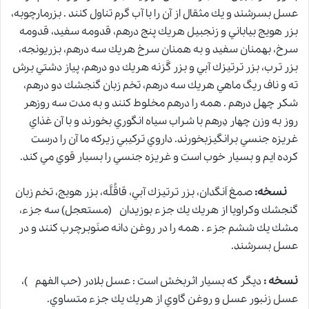
عسل بسرشند و يك مثقال از آن را با آب گرم تناول كنند . بزرمارچوبه،
بزر هويج بياباني و زنجبيل هريك پنج درهم، قدومه سفيد، قدومه
سرخ، بهمنان سفيد و به همنان سرخ هريك سه درهم، بزريونجه،
بزر ترب، بزر ترتيزك آبي و بزر گَزنه هريك دو درهم، پياز دشتي برش
ته و ناف ريگ ماهي هريك سه درهم، تخم زبان گنجشك دو درهم،
شكر چهل درهم . همه را درهم مخلوط كنند و به مدت سه روزهر
روز به وزن چهار دِرهم با شراب سياه انگوري بخورند و با آن غذاي
غريزه جنسي برانگيزبخورند. داروي تركيبي زيركه ما آن را درست
كرده ايم و بسيار خوب است و غريزه جنسي را بسيار قوي مي كند.
نسخه:
صمغ اَنگدان، بزر ترتيزك آبي، قاقُلَّه، بزر هويج، تخم زبان
گنجشك وكراويا از هريك يك جزء بوزيدان (مستعجل) سه جزء،
مشك يك ششم جزء . همه را در روغن دانه صنَوبرچرب كنند و در
عسل بسرشند.
نسخه :
ديگر كه بسيار اثربخش است : عسل بلادر (حب الفهم )،
عسل زنبور عسل
و
روغن گاوي از هريك يك جزء متساوي.