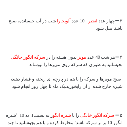
۳
چهار
عدد
انج
یر
+
10
عدد
آلوبخارا
شب در آب خیسانده، صبح
ناشتا میل شود
۴
هر
شب
40
عدد
مویز
بدون هسته را در
سرکه انگور خانگی
بخیسانید به طوری که سرکه روی مویزها را بپوشاند
صبح مویزها و سرکه را با هم در پارچه ای ریخته و فشار دهید،
شیره خارج شده از آن رابخورید.
یک ماه تا چهل روز انجام شود
۵
سرکه
انگور
خانگ
ی
را با
شیره انگو
ر به نسبت
1
به
10
“شیره
انگور
10
برابر سرکه باشد” مخلوط کرده و با هم بجوشانید تا چند