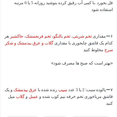
قل بخورد .با کمی آب رقیق کرده بنوشید روزانه
5
یا
6
مرتبه
استفاده شود
۶
مقدار
ی
تخم شربتی
،
تخم بالنگو
،
تخم فرنجمشک
،
خاکشیر
هر
کدام یک قاشق چایخوری با مقداری
گلاب و عرق بیدمشک و شکر
سرخ
مخلوط کنید
«بهتر است که صبح ها مصرف شود»
۷
پالوده
س
یب:
2
یا
3
عدد
سیب
رنده
شده با
عرق بیدمشک
و یک
قاشق مرباخوری تخم خرفه نیم کوب شده و
عسل
و
گلاب
میل
کنید