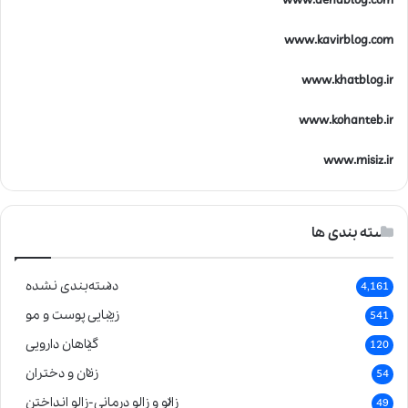
www.denablog.com
www.kavirblog.com
www.khatblog.ir
www.kohanteb.ir
www.misiz.ir
دسته بندی ها
دسته‌بندی نشده
4,161
زیبایی پوست و مو
541
گیاهان دارویی
120
زنان و دختران
54
زالو و زالو درمانی-زالو انداختن
49