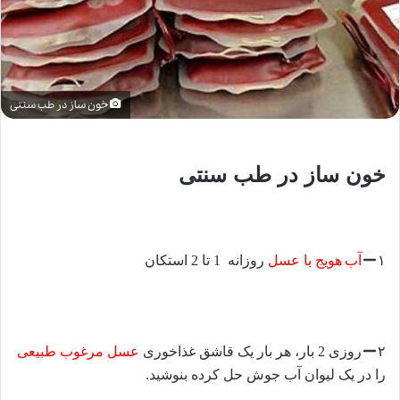
خون ساز در طب سنتی
خون ساز در طب سنتی
۱
آب
هو
یج با عسل
روزانه
1
تا
2
استکان
۲
روز
ی
2
بار،
هر بار یک قاشق غذاخوری
عسل مرغوب طبیعی
را در یک لیوان آب جوش حل کرده بنوشید.