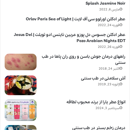
Splash Jasmine Noir
مارس 6, 2022
عطر ادکلن اورلوو سی آف لایت | Orlov Paris Sea of Light
فوریه 24, 2022
عطر ادکلن جسوس دل پوزو عربین نایتس ادو تویلت | Jesus Del
Pozo Arabian Nights EDT
فوریه 26, 2022
راههای درمان جوش باسن و روی ران پاها در طب
سنتی
اکتبر 24, 2018
آش سلامتی در طب سنتی
ژانویه 23, 2019
انواع عطر یارا از برند محبوب لطافه
سپتامبر 3, 2024
درمان زخم بستر در طب سنتی