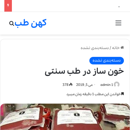
لالیک بیوتی: تلفیق هنر، علم و کیفیت در خلق عطرهای لالیک
کهن طب
منو
جستج
خانه
/
دسته‌بندی نشده
دسته‌بندی نشده
خون ساز در طب سنتی
admin 1
می 5, 2019
378
خواندن این مطلب 1 دقیقه زمان میبرد