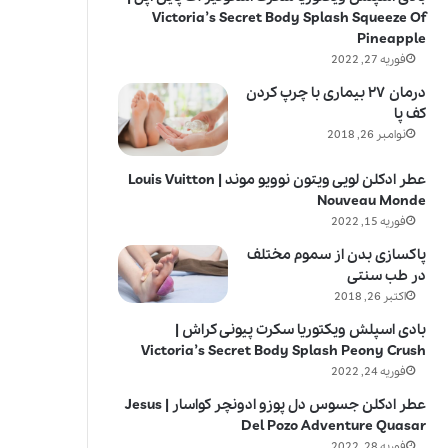
Victoria’s Secret Body Splash Squeeze Of
Pineapple
فوریه 27, 2022
درمان ۲۷ بیماری با چرپ کردن
کف پا
نوامبر 26, 2018
عطر ادکلن لویی ویتون نوویو موند | Louis Vuitton
Nouveau Monde
فوریه 15, 2022
پاکسازی بدن از سموم مختلف
در طب سنتی
اکتبر 26, 2018
بادی اسپلش ویکتوریا سکرت پیونی کراش |
Victoria’s Secret Body Splash Peony Crush
فوریه 24, 2022
عطر ادکلن جسوس دل پوزو ادونچر کواسار | Jesus
Del Pozo Adventure Quasar
فوریه 28, 2022