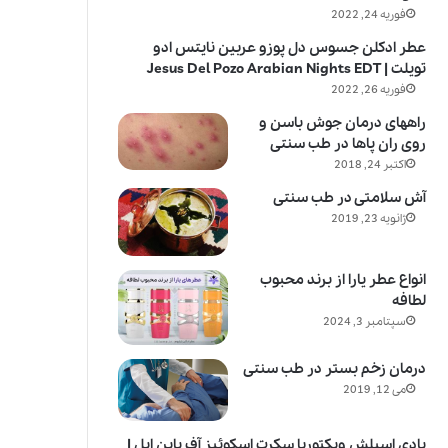
فوریه 24, 2022
عطر ادکلن جسوس دل پوزو عربین نایتس ادو
تویلت | Jesus Del Pozo Arabian Nights EDT
فوریه 26, 2022
راههای درمان جوش باسن و
روی ران پاها در طب سنتی
اکتبر 24, 2018
آش سلامتی در طب سنتی
ژانویه 23, 2019
انواع عطر یارا از برند محبوب
لطافه
سپتامبر 3, 2024
درمان زخم بستر در طب سنتی
می 12, 2019
بادی اسپلش ویکتوریا سکرت اسکوئیز آف پاین اپل |