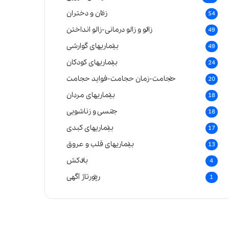
زنان و دختران
54
زالو و زالو درمانی-زالو انداختن
49
بیماریهای گوارشی
49
بیماریهای کودکان
24
حجامت-زمان حجامت-فواید حجامت
20
بیماریهای مردان
18
جنسی و زناشویی
18
بیماریهای کبدی
17
بیماریهای قلب و عروق
13
بادکش
4
رپورتاژ آگهی
1