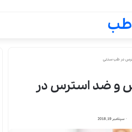
لالیک بیوتی: تلفیق هنر، علم و ک
طب
ترس در طب سنتی
ش و ضد استرس در
سپتامبر 19, 2018