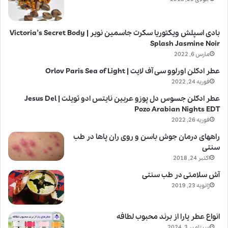
بادی اسپلش ویکتوریا سکرت جاسمین نویر | Victoria’s Secret Body
Splash Jasmine Noir
مارس 6, 2022
عطر ادکلن اورلوو سی آف لایت | Orlov Paris Sea of Light
فوریه 24, 2022
عطر ادکلن جسوس دل پوزو عربین نایتس ادو تویلت | Jesus Del
Pozo Arabian Nights EDT
فوریه 26, 2022
راههای درمان جوش باسن و روی ران پاها در طب
سنتی
اکتبر 24, 2018
آش سلامتی در طب سنتی
ژانویه 23, 2019
انواع عطر یارا از برند محبوب لطافه
سپتامبر 3, 2024