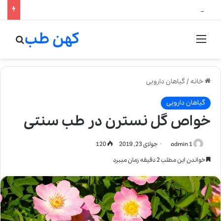
لالیک بیوتی: تلفیق هنر، علم و کیفیت در خلق عطرهای لالیک
کهن طب
منو
جستج
خانه
/
گیاهان دارویی
گیاهان دارویی
خواص گل نسترن در طب سنتی
admin 1
جولای 23, 2019
120
خواندن این مطلب 2 دقیقه زمان میبرد