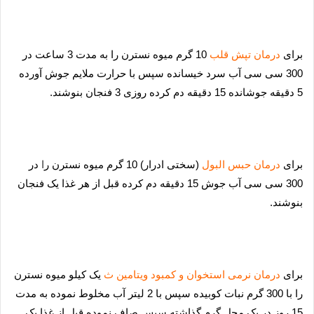
برا
ی
درمان تپش قلب
10 گرم میوه نسترن را به مدت 3 ساعت در
300 سی سی آب سرد خیسانده سپس با حرارت ملایم جوش آورده
5 دقیقه جوشانده 15 دقیقه دم کرده روزی 3 فنجان بنوشند.
برا
ی
درمان حبس البول
(سختی ادرار) 10 گرم میوه نسترن ر
ا
در
300 سی سی آب جوش 15 دقیقه دم کرده قبل از هر غذا یک فنجان
بنوشند.
برا
ی
درمان نرمی استخوان و کمبود ویتامین ث
یک کیلو میوه نسترن
را با 300 گرم نبات کوبیده سپس با 2 لیتر آب مخلوط نموده به مدت
15 روز در یک محل گرم گذاشته سپس صاف نموده قبل از غذا یک