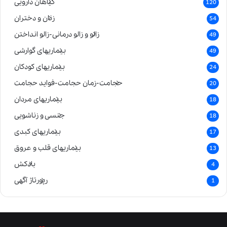
گیاهان دارویی
120
زنان و دختران
54
زالو و زالو درمانی-زالو انداختن
49
بیماریهای گوارشی
49
بیماریهای کودکان
24
حجامت-زمان حجامت-فواید حجامت
20
بیماریهای مردان
18
جنسی و زناشویی
18
بیماریهای کبدی
17
بیماریهای قلب و عروق
13
بادکش
4
رپورتاژ آگهی
1