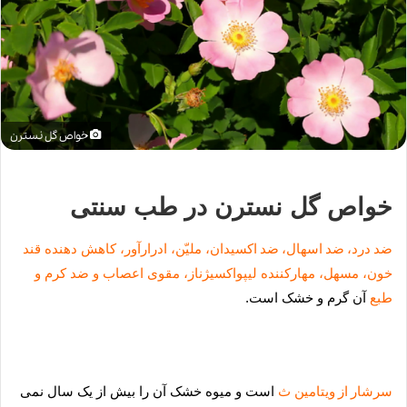
خواص گل نسترن
خواص گل نسترن در طب سنتی
ضد
درد،
ضد
اسهال،
ضد
اکس
یدان، ملیّن، ادرارآور، کاهش دهنده قند
خون، مسهل، مهارکننده لیپواکسیژناز، مقوی اعصاب و ضد کرم و
طبع
آن گرم و خشک است.
سرشار
از
و
یتامین ث
است و میوه خشک آن را بیش از یک سال نمی