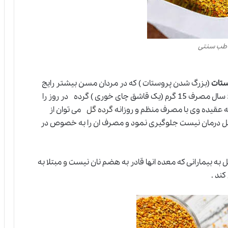
 طب سنتی
ستات
(بزرگ شدن پروستات ) که در مردان مسن بیشتر رایج
دارد. Alain caillas )(فرانسوی) به هر شخص بالای 50 سال مصرف 15 گرم (یک قاشق چای خوری ) گرده در روز را
ه عقیده وی با مصرف منظم و روزانه
گرده گل
می توان از
ابل درمان نیست جلوگیری نمود و مصرف ان را به خصوص در
به بیمارانی که معده انها قادر به هضم نان نیست
و
مبتلا به
ند .