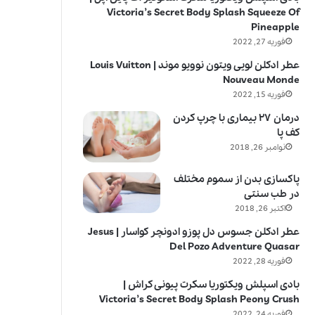
Victoria’s Secret Body Splash Squeeze Of
Pineapple
فوریه 27, 2022
عطر ادکلن لویی ویتون نوویو موند | Louis Vuitton
Nouveau Monde
فوریه 15, 2022
درمان ۲۷ بیماری با چرپ کردن
کف پا
نوامبر 26, 2018
پاکسازی بدن از سموم مختلف
در طب سنتی
اکتبر 26, 2018
عطر ادکلن جسوس دل پوزو ادونچر کواسار | Jesus
Del Pozo Adventure Quasar
فوریه 28, 2022
بادی اسپلش ویکتوریا سکرت پیونی کراش |
Victoria’s Secret Body Splash Peony Crush
فوریه 24, 2022