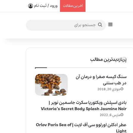
یفیت در خلق عطرهای لالیک
ورود / ثبت نام
آخرین مقالات
سایدبار
جستجو
برای
پربازدیدترین مطالب
سنگ کیسه صفرا و درمان آن
در طب سنتی
جولای 20, 2018
بادی اسپلش ویکتوریا سکرت جاسمین نویر |
Victoria’s Secret Body Splash Jasmine Noir
مارس 6, 2022
عطر ادکلن اورلوو سی آف لایت | Orlov Paris Sea of
Light