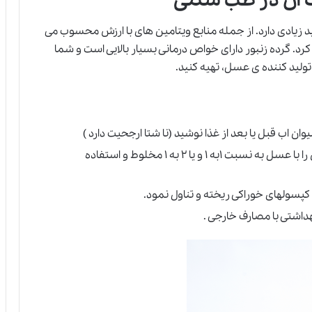
 آن در طب سنتی
ید زیادی دارد. از جمله منابع ویتامین های با ارزش محسوب می
 کرد. گرده زنبور دارای خواص درمانی بسیار بالایی است و شما
ولید کننده ی عسل، تهیه کنید.
ن اب قبل یا بعد از غذا نوشید (نا شتا ارجحیت دارد )
افرادی که از طعم گرده خوششان نمی اید می توانند ان را با عسل به نسبت ۱به ۱ و یا ۲ به ۱ مخلوط و استفاده
کپسولهای خوراکی ریخته و تناول نمود.
هداشتی با مصارف خارجی .