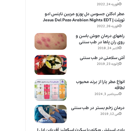
فوریه 24, 2022
عطر ادکلن جسوس دل پوزو عربین نایتس ادو
تویلت | Jesus Del Pozo Arabian Nights EDT
فوریه 26, 2022
راههای درمان جوش باسن و
روی ران پاها در طب سنتی
اکتبر 24, 2018
آش سلامتی در طب سنتی
ژانویه 23, 2019
انواع عطر یارا از برند محبوب
لطافه
سپتامبر 3, 2024
درمان زخم بستر در طب سنتی
می 12, 2019
بادی اسپلش ویکتوریا سکرت اسکوئیز آف پاین اپل |