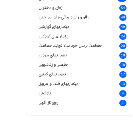
زنان و دختران
54
زالو و زالو درمانی-زالو انداختن
49
بیماریهای گوارشی
49
بیماریهای کودکان
24
حجامت-زمان حجامت-فواید حجامت
20
بیماریهای مردان
18
جنسی و زناشویی
18
بیماریهای کبدی
17
بیماریهای قلب و عروق
13
بادکش
4
رپورتاژ آگهی
1