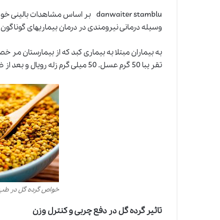
danwaiter stamblu بر اساس مشاهدات ب
وسیله درمانی نیرومندی در درمان بیماریهای گوناگون
به بیماران مبتلا به بیماری کبد که از بیمارستان مر 
تقر یبا 50 گرم عسل. 50 میلی گرم زله رویال و بعد از ظهر یک قاشق مربا خوری مخلوط کرده و عسل استفاده نمایند.
خواص گرده گل در طب
تاثیر گرده گل در دفع چربی و کنترل وزن