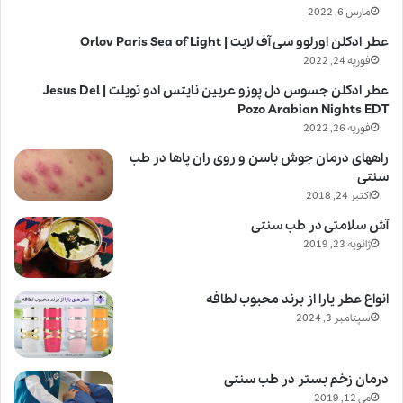
مارس 6, 2022
عطر ادکلن اورلوو سی آف لایت | Orlov Paris Sea of Light
فوریه 24, 2022
عطر ادکلن جسوس دل پوزو عربین نایتس ادو تویلت | Jesus Del
Pozo Arabian Nights EDT
فوریه 26, 2022
راههای درمان جوش باسن و روی ران پاها در طب
سنتی
اکتبر 24, 2018
آش سلامتی در طب سنتی
ژانویه 23, 2019
انواع عطر یارا از برند محبوب لطافه
سپتامبر 3, 2024
درمان زخم بستر در طب سنتی
می 12, 2019