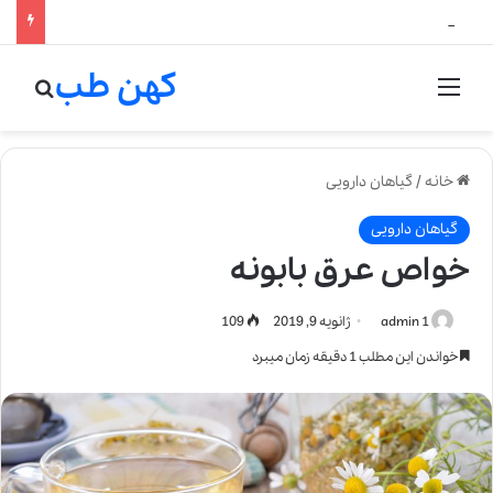
لالیک بیوتی: تلفیق هنر، علم و کیفیت در خلق عطرهای لالیک
کهن طب
منو
جستج
خانه
/
گیاهان دارویی
گیاهان دارویی
خواص عرق بابونه
admin 1
ژانویه 9, 2019
109
خواندن این مطلب 1 دقیقه زمان میبرد