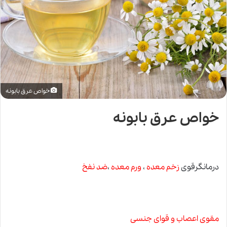
خواص عرق بابونه
خواص عرق بابونه
درمانگرقوی
زخم معده
،
ورم معده
،
ضد نفخ
مقوی اعصاب و قوای جنسی