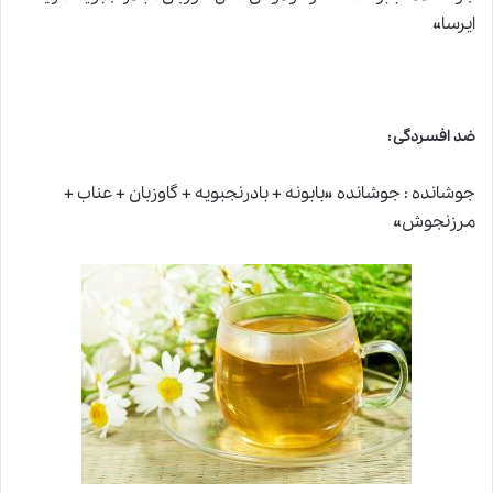
ایرسا»
ضد افسردگی :
جوشانده : جوشانده «بابونه + بادرنجبویه + گاوزبان + عناب +
مرزنجوش»