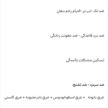
ضد لک –تب بر–التیام زخم دهان
ضد درد قاعدگی – ضد عفونت زنانگی
تسکین مشکلات یائسگی
ضد سردرد – ضد تشنج:
عرق بابونه
+ عرق اسطوخودوس + عرق بادرنجبویه
+
عرق کاسنی