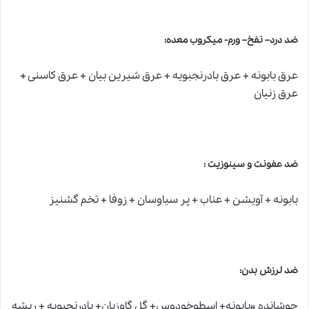
ضد درد– نفخ– ورم- میکروب معده:
عرق بابونه + عرق بادرنجبویه + عرق شیرین بیان + عرق کاسنی +
عرق زنیان
ضد عفونت و سینوزیت :
بابونه + آویشن + عناب + پر سیاوسان + زوفا + تخم گشنیز
ضد لرزش بدن:
جوشانده «بابونه+ اسطوخودوس+ گل گاوزبان+ بادرنجبویه + ریشه