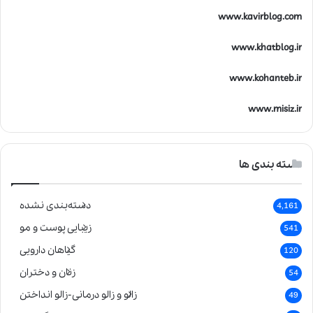
www.kavirblog.com
www.khatblog.ir
www.kohanteb.ir
www.misiz.ir
دسته بندی ها
دسته‌بندی نشده
4,161
زیبایی پوست و مو
541
گیاهان دارویی
120
زنان و دختران
54
زالو و زالو درمانی-زالو انداختن
49