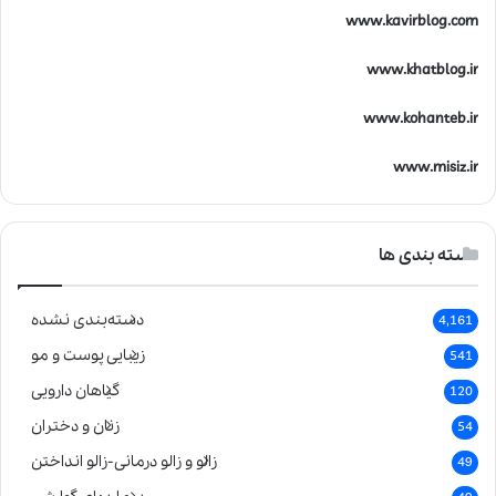
www.kavirblog.com
www.khatblog.ir
www.kohanteb.ir
www.misiz.ir
دسته بندی ها
دسته‌بندی نشده
4,161
زیبایی پوست و مو
541
گیاهان دارویی
120
زنان و دختران
54
زالو و زالو درمانی-زالو انداختن
49