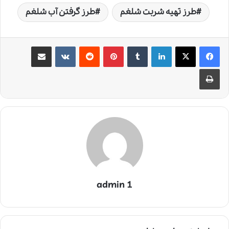
طرز تهیه شربت شلغم
طرز گرفتن آب شلغم
لینکدین
‫تامبلر
‫پین‌ترست
‫رددیت
‫VKontakte
اشتراک گذاری از طریق ایمیل
چاپ
admin 1