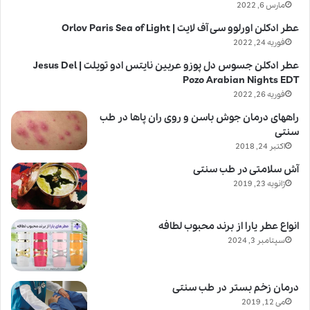
مارس 6, 2022
عطر ادکلن اورلوو سی آف لایت | Orlov Paris Sea of Light
فوریه 24, 2022
عطر ادکلن جسوس دل پوزو عربین نایتس ادو تویلت | Jesus Del
Pozo Arabian Nights EDT
فوریه 26, 2022
راههای درمان جوش باسن و روی ران پاها در طب
سنتی
اکتبر 24, 2018
آش سلامتی در طب سنتی
ژانویه 23, 2019
انواع عطر یارا از برند محبوب لطافه
سپتامبر 3, 2024
درمان زخم بستر در طب سنتی
می 12, 2019