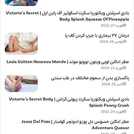
بادی اسپلش ویکتوریا سکرت اسکوئیز آف پاین اپل | Victoria’s Secret
Body Splash Squeeze Of Pineapple
فوریه 27, 2022
درمان ۲۷ بیماری با چرپ کردن کف پا
نوامبر 26, 2018
عطر ادکلن لویی ویتون نوویو موند | Louis Vuitton Nouveau Monde
فوریه 15, 2022
پاکسازی بدن از سموم مختلف در طب سنتی
اکتبر 26, 2018
بادی اسپلش ویکتوریا سکرت پیونی کراش | Victoria’s Secret Body
Splash Peony Crush
فوریه 24, 2022
عطر ادکلن جسوس دل پوزو ادونچر کواسار | Jesus Del Pozo
Adventure Quasar