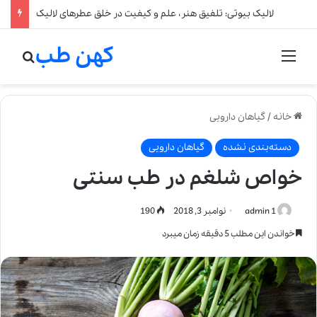
لالیک بیوتی: تلفیق هنر، علم و کیفیت در خلق عطرهای لالیک
کهن طب
منو
جستج
خانه
/
گیاهان دارویی
دسته‌بندی نشده
گیاهان دارویی
خواص شلغم در طب سنتی
admin 1
نوامبر 3, 2018
190
خواندن این مطلب 5 دقیقه زمان میبرد