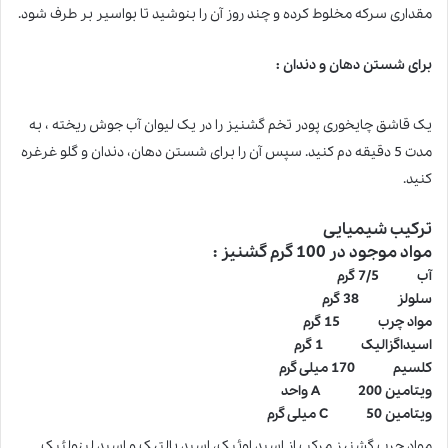
مقداری سرکه مخلوط کرده و چند روز آن را بنوشید تا بواسیر بر طرف شود.
برای شستن دهان و دندان :
یک قاشق چایخوری پودر تخم گشنیز را در یک لیوان آب جوش ریخته ، به
مدت 5 دقیقه دم کنید. سپس آن را برای شستن دهان، دندان و گلو غرغره
کنید.
ترکیب شیمیایی
مواد موجود در 100 گرم گشنیز :
آب 7/5 گرم
سلولز 38 گرم
مواد چرب 15 گرم
اسیداگزالیک 1 گرم
کلسیم 170 میلی گرم
ویتامین
A 200
واحد
ویتامین
C 50
میلی گرم
مواد چرب گشنیز مرکب از اسید اوئیک، اسید پالتیک و اسید لینولئیک