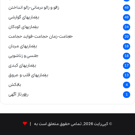
زالو و زالو درمانی-زالو انداختن
49
بیماریهای گوارشی
49
بیماریهای کودکان
24
حجامت-زمان حجامت-فواید حجامت
20
بیماریهای مردان
18
جنسی و زناشویی
18
بیماریهای کبدی
17
بیماریهای قلب و عروق
13
بادکش
4
رپورتاژ آگهی
1
© کپی‌رایت 2026, تمامی حقوق متعلق است به |