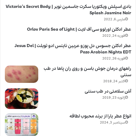
بادی اسپلش ویکتوریا سکرت جاسمین نویر | Victoria’s Secret Body
Splash Jasmine Noir
مارس 6, 2022
عطر ادکلن اورلوو سی آف لایت | Orlov Paris Sea of Light
فوریه 24, 2022
عطر ادکلن جسوس دل پوزو عربین نایتس ادو تویلت | Jesus Del
Pozo Arabian Nights EDT
فوریه 26, 2022
راههای درمان جوش باسن و روی ران پاها در طب
سنتی
اکتبر 24, 2018
آش سلامتی در طب سنتی
ژانویه 23, 2019
انواع عطر یارا از برند محبوب لطافه
سپتامبر 3, 2024