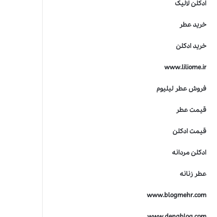
ادکلن لالیک
خرید عطر
خرید ادکلن
www.liliome.ir
فروش عطر لیلیوم
قیمت عطر
قیمت ادکلن
ادکلن مردانه
عطر زنانه
www.blogmehr.com
www.denablog.com