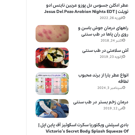
عطر ادکلن جسوس دل پوزو عربین نایتس ادو
تویلت | Jesus Del Pozo Arabian Nights EDT
فوریه 26, 2022
راههای درمان جوش باسن و
روی ران پاها در طب سنتی
اکتبر 24, 2018
آش سلامتی در طب سنتی
ژانویه 23, 2019
انواع عطر یارا از برند محبوب
لطافه
سپتامبر 3, 2024
درمان زخم بستر در طب سنتی
می 12, 2019
بادی اسپلش ویکتوریا سکرت اسکوئیز آف پاین اپل |
Victoria’s Secret Body Splash Squeeze Of