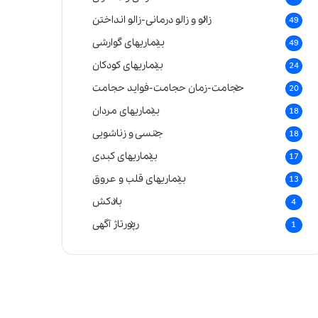
زالو و زالو درمانی-زالو انداختن
49
بیماریهای گوارشی
49
بیماریهای کودکان
24
حجامت-زمان حجامت-فواید حجامت
20
بیماریهای مردان
18
جنسی و زناشویی
18
بیماریهای کبدی
17
بیماریهای قلب و عروق
13
بادکش
4
رپورتاژ آگهی
1