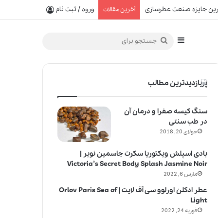
ن نت‌های عطر را بشناسید
ورود / ثبت نام
آخرین مقالات
سایدبار
جستجو
برای
پربازدیدترین مطالب
سنگ کیسه صفرا و درمان آن
در طب سنتی
جولای 20, 2018
بادی اسپلش ویکتوریا سکرت جاسمین نویر |
Victoria’s Secret Body Splash Jasmine Noir
مارس 6, 2022
عطر ادکلن اورلوو سی آف لایت | Orlov Paris Sea of
Light
فوریه 24, 2022