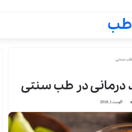
لالیک بیوتی: تلفیق هنر، علم و ک
طب
 طب سنتی
د درمانی در طب سنتی
آگوست 1, 2018