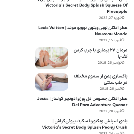
Victoria’s Secret Body Splash Squeeze Of
Pineapple
فوریه 27, 2022
عطر ادکلن لویی ویتون نوویو موند | Louis Vuitton
Nouveau Monde
فوریه 15, 2022
درمان ۲۷ بیماری با چرپ کردن
کف پا
نوامبر 26, 2018
پاکسازی بدن از سموم مختلف
در طب سنتی
اکتبر 26, 2018
عطر ادکلن جسوس دل پوزو ادونچر کواسار | Jesus
Del Pozo Adventure Quasar
فوریه 28, 2022
بادی اسپلش ویکتوریا سکرت پیونی کراش |
Victoria’s Secret Body Splash Peony Crush
فوریه 24, 2022