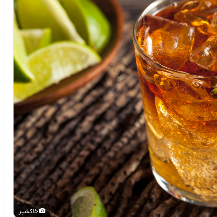
خاکشیر