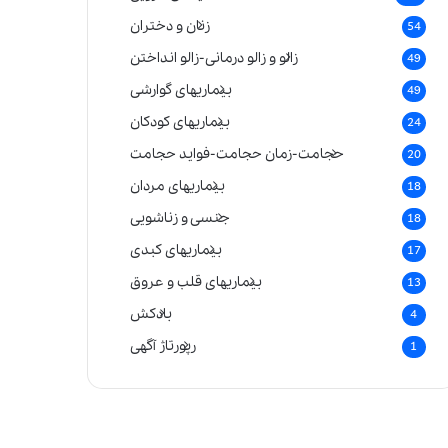
زنان و دختران
54
زالو و زالو درمانی-زالو انداختن
49
بیماریهای گوارشی
49
بیماریهای کودکان
24
حجامت-زمان حجامت-فواید حجامت
20
بیماریهای مردان
18
جنسی و زناشویی
18
بیماریهای کبدی
17
بیماریهای قلب و عروق
13
بادکش
4
رپورتاژ آگهی
1