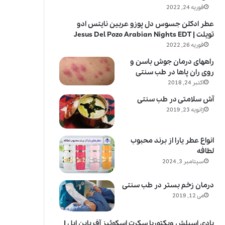
فوریه 24, 2022
عطر ادکلن جسوس دل پوزو عربین نایتس ادو
تویلت | Jesus Del Pozo Arabian Nights EDT
فوریه 26, 2022
راههای درمان جوش باسن و
روی ران پاها در طب سنتی
اکتبر 24, 2018
آش سلامتی در طب سنتی
ژانویه 23, 2019
انواع عطر یارا از برند محبوب
لطافه
سپتامبر 3, 2024
درمان زخم بستر در طب سنتی
می 12, 2019
بادی اسپلش ویکتوریا سکرت اسکوئیز آف پاین اپل |