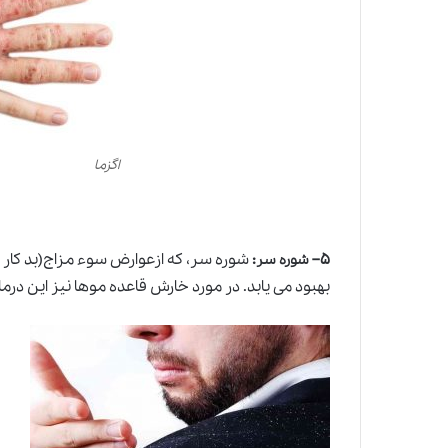
اگزما
۵
–
:
شوره سر، که ازعوارض سوء مزاج(بد کار 
شوره سر
بهبود می یابد. در مورد خارش قاعده موها نیز این درم