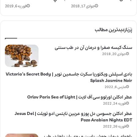
جولای 17, 2018
فوریه 6, 2019
پربازدیدترین مطالب
سنگ کیسه صفرا و درمان آن در طب سنتی
جولای 20, 2018
بادی اسپلش ویکتوریا سکرت جاسمین نویر | Victoria’s Secret Body
Splash Jasmine Noir
مارس 6, 2022
عطر ادکلن اورلوو سی آف لایت | Orlov Paris Sea of Light
فوریه 24, 2022
عطر ادکلن جسوس دل پوزو عربین نایتس ادو تویلت | Jesus Del
Pozo Arabian Nights EDT
فوریه 26, 2022
راههای درمان جوش باسن و روی ران پاها در طب