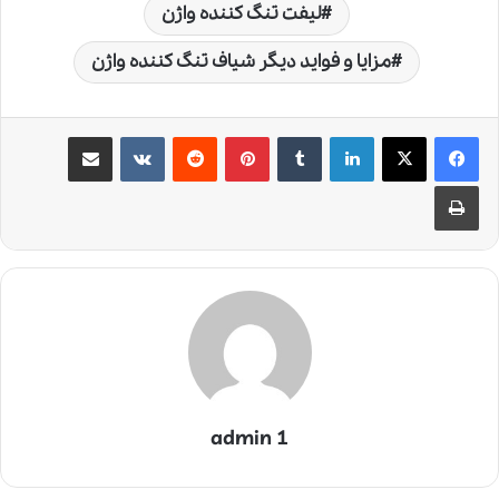
لیفت تنگ کننده واژن
مزایا و فواید دیگر شیاف تنگ کننده واژن
لینکدین
‫تامبلر
‫پین‌ترست
‫رددیت
‫VKontakte
اشتراک گذاری از طریق ایمیل
چاپ
admin 1