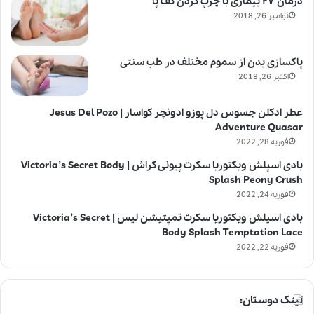
درمان ۲۷ بیماری با چرپ کردن کف پا
نوامبر 26, 2018
پاکسازی بدن از سموم مختلف در طب سنتی
اکتبر 26, 2018
عطر ادکلن جسوس دل پوزو ادونچر کواسار | Jesus Del Pozo
Adventure Quasar
فوریه 28, 2022
بادی اسپلش ویکتوریا سکرت پیونی کراش | Victoria’s Secret Body
Splash Peony Crush
فوریه 24, 2022
بادی اسپلش ویکتوریا سکرت تمپتیشن لیس | Victoria’s Secret
Body Splash Temptation Lace
فوریه 22, 2022
لینک دوستان: