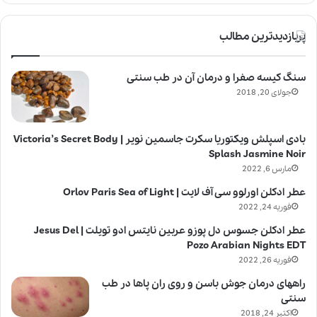
پربازدیدترین مطالب
سنگ کیسه صفرا و درمان آن در طب سنتی
جولای 20, 2018
بادی اسپلش ویکتوریا سکرت جاسمین نویر | Victoria’s Secret Body
Splash Jasmine Noir
مارس 6, 2022
عطر ادکلن اورلوو سی آف لایت | Orlov Paris Sea of Light
فوریه 24, 2022
عطر ادکلن جسوس دل پوزو عربین نایتس ادو تویلت | Jesus Del
Pozo Arabian Nights EDT
فوریه 26, 2022
راههای درمان جوش باسن و روی ران پاها در طب
سنتی
اکتبر 24, 2018