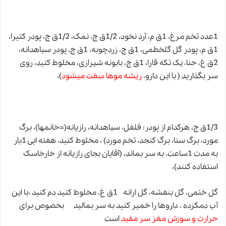
1عدد تخم مرغ، 1ق م، آرد نخود، 1/2ق چ، نمک، 1/2ق چ، پودر کتیرا،
1ق م، پودر گل گلخطمى، 1ق چ، زردچوبه، 1ق چ، پودر سياهدانه
،
2ق غ، حنا، یک تکه قارا، 1ق چ، بابونه شيرازى، مخلوط کنید، روی
سر بگذارید ( با این دارو،
ریشه موها سفت میشود
)،
1/3ق چ، هرکدام از پودر: فلفل، سياهدانه، رازیانه(=خانمها)، برگ
مورد، برگ سنا، برگ کنجد، تخم مورد) ، مخلوط کنید، هفته ایی 1بار
به مدت 1ساعت، به سر بماند، (آقایان بجای رازیانه از خارخاسک
استفاده کنند)،
گل ختمی، گل بنفشه، گل ارانه 1ق غ، مخلوط کنید دم کنید ،با این
آب دمکرده
،
داروها را خمیر کنید به سر بمالید بخصوص براى
حرارت و سوزش مغز سر مفید
است