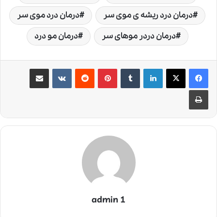
درمان درد ریشه ی موی سر
درمان درد موی سر
درمان دردر موهای سر
درمان مو درد
لینکدین
‫تامبلر
‫پین‌ترست
‫رددیت
‫VKontakte
اشتراک گذاری از طریق ایمیل
چاپ
admin 1