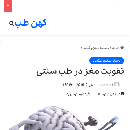
لالیک بیوتی: تلفیق هنر، علم و کیفیت در خلق عطرهای لالیک
کهن طب
منو
جستج
خانه
/
دسته‌بندی نشده
دسته‌بندی نشده
تقویت مغز در طب سنتی
admin 1
می 2, 2019
159
خواندن این مطلب 1 دقیقه زمان میبرد