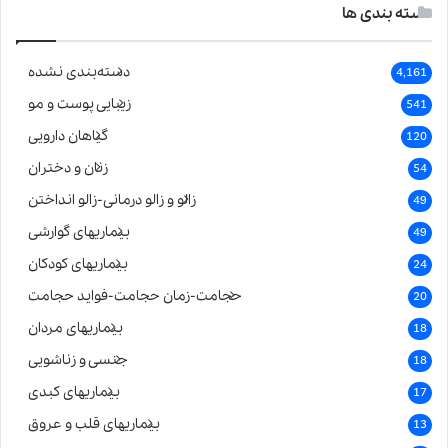
دسته بندی ها
دسته‌بندی نشده
4,161
زیبایی پوست و مو
541
گیاهان دارویی
120
زنان و دختران
54
زالو و زالو درمانی-زالو انداختن
49
بیماریهای گوارشی
49
بیماریهای کودکان
24
حجامت-زمان حجامت-فواید حجامت
20
بیماریهای مردان
18
جنسی و زناشویی
18
بیماریهای کبدی
17
بیماریهای قلب و عروق
13