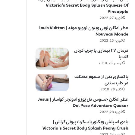
Victoria’s Secret Body Splash Squeeze Of
Pineapple
فوریه 27, 2022
عطر ادکلن لویی ویتون نوویو موند | Louis Vuitton
Nouveau Monde
فوریه 15, 2022
درمان ۲۷ بیماری با چرپ کردن
کف پا
نوامبر 26, 2018
پاکسازی بدن از سموم مختلف
در طب سنتی
اکتبر 26, 2018
عطر ادکلن جسوس دل پوزو ادونچر کواسار | Jesus
Del Pozo Adventure Quasar
فوریه 28, 2022
بادی اسپلش ویکتوریا سکرت پیونی کراش |
Victoria’s Secret Body Splash Peony Crush
فوریه 24, 2022