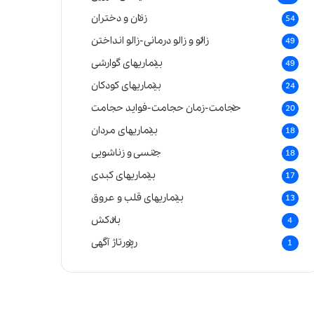
زنان و دختران
54
زالو و زالو درمانی-زالو انداختن
49
بیماریهای گوارشی
49
بیماریهای کودکان
24
حجامت-زمان حجامت-فواید حجامت
20
بیماریهای مردان
18
جنسی و زناشویی
18
بیماریهای کبدی
17
بیماریهای قلب و عروق
13
بادکش
4
رپورتاژ آگهی
1