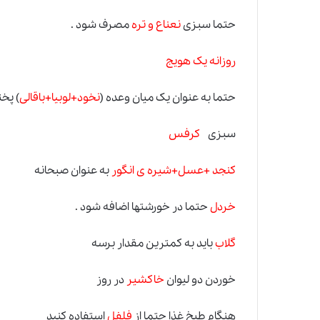
حتما سبزی
نعناع و تره
مصرف شود .
روزانه یک هویج
حتما به عنوان یک میان وعده (
نخود+لوبیا+باقالی
) پخ
سبزی
کرفس
کنجد +عسل+شیره ی انگور
به عنوان صبحانه
خردل
حتما در خورشتها اضافه شود
.
گلاب
باید به کمترین مقدار برسه
خوردن دو لیوان
خاکشیر
در روز
هنگام طبخ غذا حتما از
فلفل
استفاده کنید