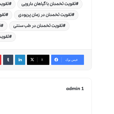
تقویت تخمدان با گیاهان دارویی
تقویت
تقویت تخمدان در زمان پریودی
تقو
تقویت تخمدان در طب سنتی
ت
تقویت
لینکدین
‫تامبلر
‫
فیس بوک
X
admin 1