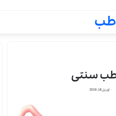
لالیک بیوتی: تلفیق هنر، علم و ک
طب
طب سنتی
آوریل 18, 2019