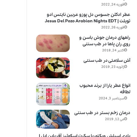
فوریه 24, 2022
عطر ادکلن جسوس دل پوزو عربین نایتس ادو
تویلت | Jesus Del Pozo Arabian Nights EDT
فوریه 26, 2022
راههای درمان جوش باسن و
روی ران پاها در طب سنتی
اکتبر 24, 2018
آش سلامتی در طب سنتی
ژانویه 23, 2019
انواع عطر یارا از برند محبوب
لطافه
سپتامبر 3, 2024
درمان زخم بستر در طب سنتی
می 12, 2019
بادی اسپلش ویکتوریا سکرت اسکوئیز آف پاین اپل |