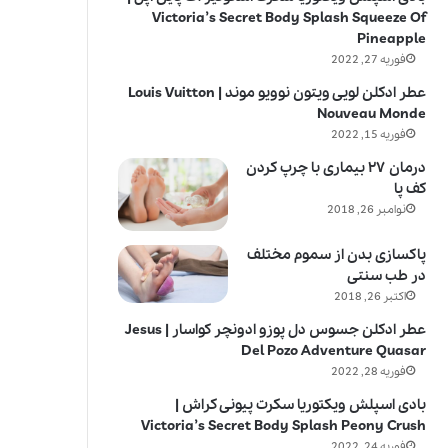
Victoria’s Secret Body Splash Squeeze Of
Pineapple
فوریه 27, 2022
عطر ادکلن لویی ویتون نوویو موند | Louis Vuitton
Nouveau Monde
فوریه 15, 2022
درمان ۲۷ بیماری با چرپ کردن
کف پا
نوامبر 26, 2018
پاکسازی بدن از سموم مختلف
در طب سنتی
اکتبر 26, 2018
عطر ادکلن جسوس دل پوزو ادونچر کواسار | Jesus
Del Pozo Adventure Quasar
فوریه 28, 2022
بادی اسپلش ویکتوریا سکرت پیونی کراش |
Victoria’s Secret Body Splash Peony Crush
فوریه 24, 2022