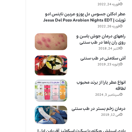
فوریه 24, 2022
عطر ادکلن جسوس دل پوزو عربین نایتس ادو
تویلت | Jesus Del Pozo Arabian Nights EDT
فوریه 26, 2022
راههای درمان جوش باسن و
روی ران پاها در طب سنتی
اکتبر 24, 2018
آش سلامتی در طب سنتی
ژانویه 23, 2019
انواع عطر یارا از برند محبوب
لطافه
سپتامبر 3, 2024
درمان زخم بستر در طب سنتی
می 12, 2019
بادی اسپلش ویکتوریا سکرت اسکوئیز آف پاین اپل |