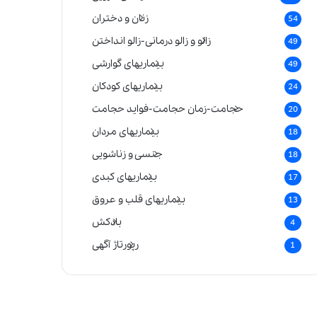
زنان و دختران
54
زالو و زالو درمانی-زالو انداختن
49
بیماریهای گوارشی
49
بیماریهای کودکان
24
حجامت-زمان حجامت-فواید حجامت
20
بیماریهای مردان
18
جنسی و زناشویی
18
بیماریهای کبدی
17
بیماریهای قلب و عروق
13
بادکش
4
رپورتاژ آگهی
1