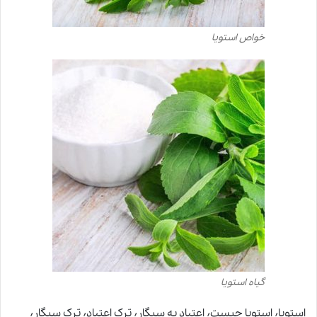
خواص استویا
گیاه استویا
استویا٬ استویا چیست٬ اعتیاد به سیگار٬ ترک اعتیاد٬ ترک سیگار٬