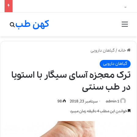
لالیک بیوتی: تلفیق هنر، علم و کیفیت در خلق عطرهای لالیک
کهن طب
منو
جستج
خانه
/
گیاهان دارویی
گیاهان دارویی
ترک معجزه آسای سیگار با استویا
در طب سنتی
admin 1
سپتامبر 23, 2018
98
خواندن این مطلب 4 دقیقه زمان میبرد