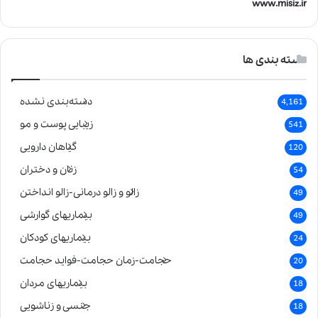
www.misiz.ir
دسته بندی ها
دسته‌بندی نشده
4,161
زیبایی پوست و مو
541
گیاهان دارویی
120
زنان و دختران
54
زالو و زالو درمانی-زالو انداختن
49
بیماریهای گوارشی
49
بیماریهای کودکان
24
حجامت-زمان حجامت-فواید حجامت
20
بیماریهای مردان
18
جنسی و زناشویی
18