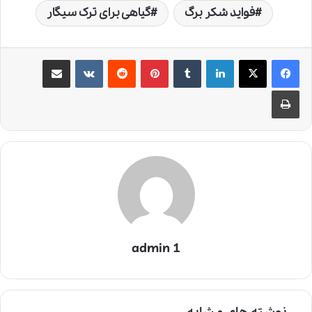
فواید شکر برگ
گیاهی برای ترک سیگار
لینکدین
‫تامبلر
‫پین‌ترست
‫رددیت
‫VKontakte
اشتراک گذاری از طریق ایمیل
چاپ
admin 1