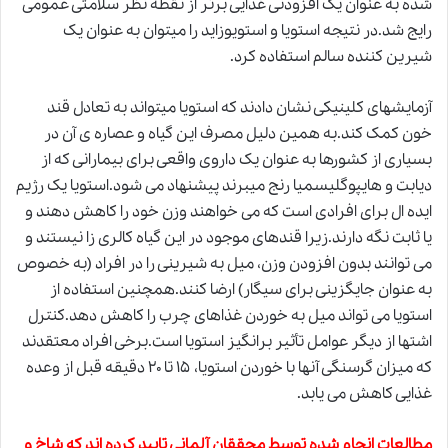
شده به عنوان یک افزودنی غذایی برتر از نقطه نظر سلامتی عمومی
رایج شد.در نتیجه استویا و استویوزاید را می­توان به عنوان یک
شیرین کننده سالم استفاده کرد.
آزمایش­های کلینیکی نشان دادند که استویا می­تواند
به
تعادل قند
خون کمک کند.به همین دلیل مصرف این گیاه و عصاره ی آن در
بسیاری از کشورها به عنوان یک داروی واقعی برای بیمارانی که از
دیابت و هایپوگلیسمیا رنج می­برند پیشنهاد می­ شود.استویا یک رژیم
ایده­ ال برای افرادی است که می­ خواهند وزن خود را کاهش دهند و
یا ثابت نگه دارند.زیرا قندهای موجود در این گیاه کالری­ زا نیستند و
می­ توانند بدون افزودن وزن، میل به شیرینی را در افراد (به خصوص
به عنوان جایگزینی برای سیگار) ارضا کنند.همچنین استفاده از
استویا می­ تواند میل به خوردن غذاهای چرب را کاهش دهد.کنترل
اشتها از دیگر عوامل تأثیر برانگیز استویا است.برخی افراد معتقدند
که میزان گرسنگی آن­ها با خوردن استویا، ۱۵ تا ۲۰ دقیقه قبل از وعده
غذایی کاهش می­ یابد.
مطالعات انجام شده توسط محققان آلمانی تایید کرده اند که شاخ و