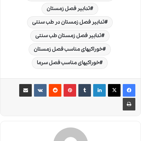
تدابیر فصل زمستان
تدابیر فصل زمستان در طب سنتی
تدابیر فصل زمستان طب سنتی
خوراکیهای مناسب فصل زمستان
خوراکیهای مناسب فصل سرما
لینکدین
‫تامبلر
‫پین‌ترست
‫رددیت
‫VKontakte
اشتراک گذاری از طریق ایمیل
چاپ