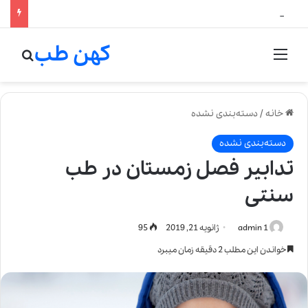
جوایز فی‌فی (FiFi Awards): معتبرترین جایزه صنعت عطرسازی
کهن طب
منو
جستج
خانه
/
دسته‌بندی نشده
دسته‌بندی نشده
تدابیر فصل زمستان در طب
سنتی
admin 1
ژانویه 21, 2019
95
خواندن این مطلب 2 دقیقه زمان میبرد