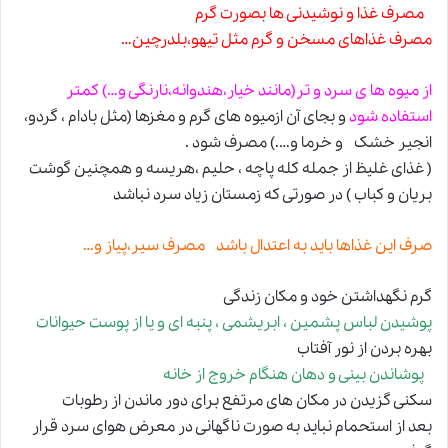
مصرف غذا و نوشیدنی ها بصورت گرم
مصرف غذاهای مسخن و گرم مثل تیهو،بلدرچین…
از میوه ها ی سرد و تر(مانند خیار،هندوانه،نارنگی و…) کمتر
استفاده شود
و بجای آن ازمیوه های گرم و مغزها (مثل بادام ، گردو،
انجیر خشک و خرما و….) مصرف شود .
( غذای غلیظ از جمله کله پاچه ، حلیم ،هریسه و همچنین گوشت
بریان و کباب ) در صورتی که زمستان زیاد سرد نباشد
صرف این غذاها باید به اعتدال باشد مصرف سیر،پیاز و…
گرم نگهداشتن خود و مکان زندگی
پوشیدن لباس پشمین ، ابریشمی ، پنبه ای و یا از پوست حیوانات
بهره بردن از نور آفتاب
پوشاندن بینی و دهان هنگام خروج از خانه
سکنی گزیدن در مکان های مرتفع برای دور ماندن از رطوبات
بعد از استحمام نباید به صورت ناگهانی در معرض هوای سرد قرار