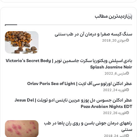
پربازدیدترین مطالب
سنگ کیسه صفرا و درمان آن در طب سنتی
جولای 20, 2018
بادی اسپلش ویکتوریا سکرت جاسمین نویر | Victoria’s Secret Body
Splash Jasmine Noir
مارس 6, 2022
عطر ادکلن اورلوو سی آف لایت | Orlov Paris Sea of Light
فوریه 24, 2022
عطر ادکلن جسوس دل پوزو عربین نایتس ادو تویلت | Jesus Del
Pozo Arabian Nights EDT
فوریه 26, 2022
راههای درمان جوش باسن و روی ران پاها در طب
سنتی
اکتبر 24, 2018