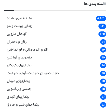
دسته بندی ها
دسته‌بندی نشده
4,161
زیبایی پوست و مو
541
گیاهان دارویی
120
زنان و دختران
54
زالو و زالو درمانی-زالو انداختن
49
بیماریهای گوارشی
49
بیماریهای کودکان
24
حجامت-زمان حجامت-فواید حجامت
20
بیماریهای مردان
18
جنسی و زناشویی
18
بیماریهای کبدی
17
بیماریهای قلب و عروق
13