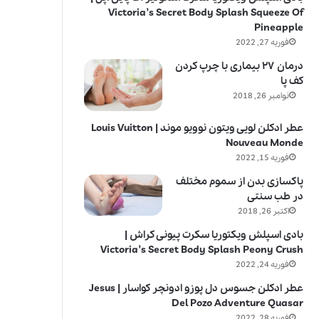
Victoria’s Secret Body Splash Squeeze Of
Pineapple
فوریه 27, 2022
درمان ۲۷ بیماری با چرپ کردن
کف پا
نوامبر 26, 2018
عطر ادکلن لویی ویتون نوویو موند | Louis Vuitton
Nouveau Monde
فوریه 15, 2022
پاکسازی بدن از سموم مختلف
در طب سنتی
اکتبر 26, 2018
بادی اسپلش ویکتوریا سکرت پیونی کراش |
Victoria’s Secret Body Splash Peony Crush
فوریه 24, 2022
عطر ادکلن جسوس دل پوزو ادونچر کواسار | Jesus
Del Pozo Adventure Quasar
فوریه 28, 2022