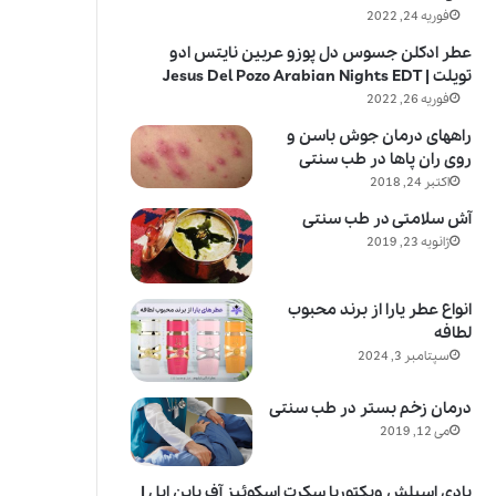
فوریه 24, 2022
عطر ادکلن جسوس دل پوزو عربین نایتس ادو
تویلت | Jesus Del Pozo Arabian Nights EDT
فوریه 26, 2022
راههای درمان جوش باسن و
روی ران پاها در طب سنتی
اکتبر 24, 2018
آش سلامتی در طب سنتی
ژانویه 23, 2019
انواع عطر یارا از برند محبوب
لطافه
سپتامبر 3, 2024
درمان زخم بستر در طب سنتی
می 12, 2019
بادی اسپلش ویکتوریا سکرت اسکوئیز آف پاین اپل |