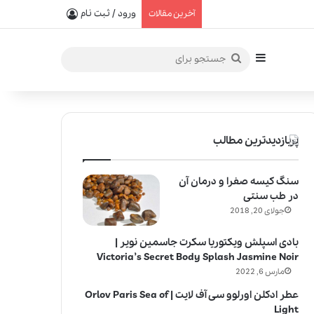
یفیت در خلق عطرهای لالیک
ورود / ثبت نام
آخرین مقالات
سایدبار
جستجو
برای
پربازدیدترین مطالب
سنگ کیسه صفرا و درمان آن
در طب سنتی
جولای 20, 2018
بادی اسپلش ویکتوریا سکرت جاسمین نویر |
Victoria’s Secret Body Splash Jasmine Noir
مارس 6, 2022
عطر ادکلن اورلوو سی آف لایت | Orlov Paris Sea of
Light