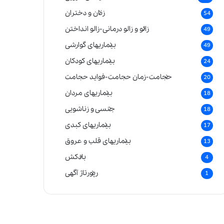
زنان و دختران
54
زالو و زالو درمانی-زالو انداختن
49
بیماریهای گوارشی
49
بیماریهای کودکان
24
حجامت-زمان حجامت-فواید حجامت
20
بیماریهای مردان
18
جنسی و زناشویی
18
بیماریهای کبدی
17
بیماریهای قلب و عروق
13
بادکش
4
رپورتاژ آگهی
1