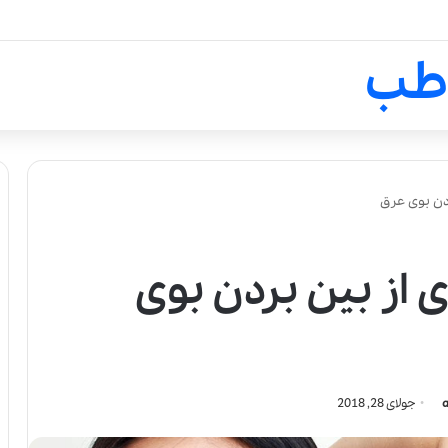
لالیک بیوتی: تلفیق هنر، علم و ک
طب
دن بوی عرق
 از بین بردن بوی
جولای 28, 2018