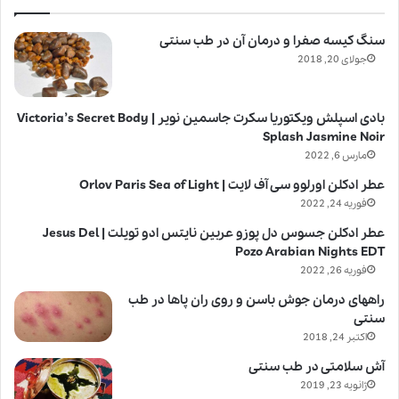
سنگ کیسه صفرا و درمان آن در طب سنتی
جولای 20, 2018
بادی اسپلش ویکتوریا سکرت جاسمین نویر | Victoria’s Secret Body
Splash Jasmine Noir
مارس 6, 2022
عطر ادکلن اورلوو سی آف لایت | Orlov Paris Sea of Light
فوریه 24, 2022
عطر ادکلن جسوس دل پوزو عربین نایتس ادو تویلت | Jesus Del
Pozo Arabian Nights EDT
فوریه 26, 2022
راههای درمان جوش باسن و روی ران پاها در طب
سنتی
اکتبر 24, 2018
آش سلامتی در طب سنتی
ژانویه 23, 2019