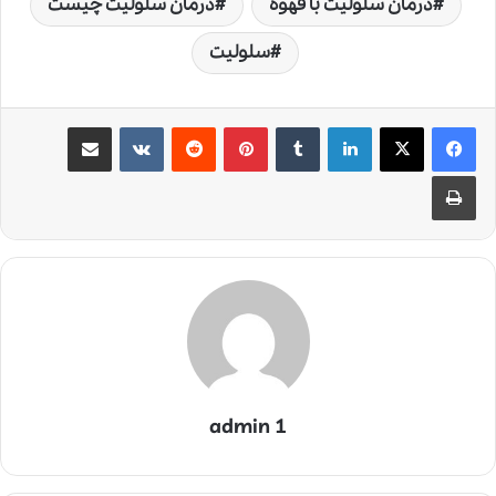
درمان سلولیت با قهوه
درمان سلولیت چیست
سلولیت
لینکدین
‫تامبلر
‫پین‌ترست
‫رددیت
‫VKontakte
اشتراک گذاری از طریق ایمیل
چاپ
admin 1