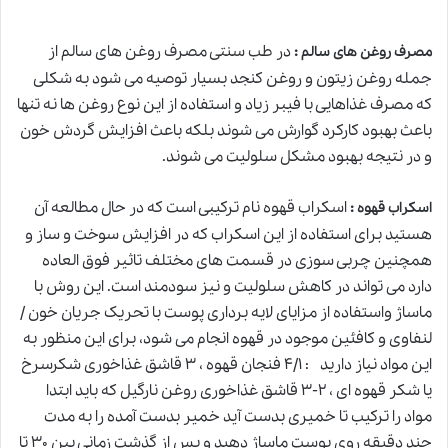
:
در
طب سنتی
مصرف روغن های سالم از
مصرف روغن های سالم
جمله روغن زیتون و روغن کنجد بسیار توصیه می شود به شکلی
که مصرف غذاهایی با فیبر زیاد و استفاده از این نوع روغن ها نه تنها
باعث بهبود کارکرد گوارش می شوند بلکه باعث افزایش گردش خون
و در نتیجه بهبود مشکل سلولیت می شوند.
:
اسکراب قهوه نام ترکیبی است که در حال مطالعه آن
اسکراب قهوه
هستید برای استفاده از این اسکراب که در افزایش سوخت و ساز و
همچنین چربی سوزی در قسمت های مختلف تاثیر فوق العاده
دارد می تواند در کاهش سلولیت و نیز سودمند است. این روش با
ماساژ واستفاده از مزایای لایه برداری پوست با تحریک جریان خون /
لنفاوی و کافئین موجود در قهوه انجام می شود، برای این منظور به
این مواد نیاز دارید : ۴/۱ فنجان قهوه ، ۳ قاشق غذاخوری شکرسرخ
یا شکر قهوه ای ، ۲-۳ قاشق غذاخوری روغن نارگیل که باید ابتدا
مواد را ترکیب تا خمیری بدست آی
د
خمیر بدست آمده را به مدت
جند دقیقه روی پوست ماساژ دهید و پس از گذشت زمانی بین ۳۰ تا