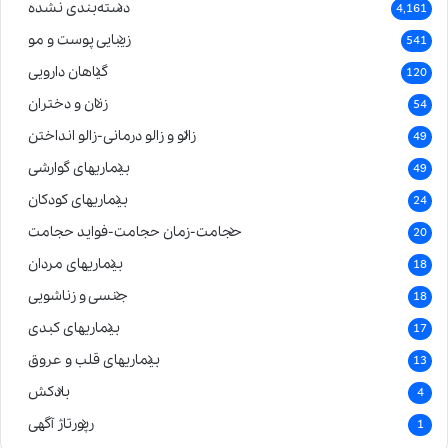
دسته‌بندی نشده
4,161
زیبایی پوست و مو
541
گیاهان دارویی
120
زنان و دختران
54
زالو و زالو درمانی-زالو انداختن
49
بیماریهای گوارشی
49
بیماریهای کودکان
24
حجامت-زمان حجامت-فواید حجامت
20
بیماریهای مردان
18
جنسی و زناشویی
18
بیماریهای کبدی
17
بیماریهای قلب و عروق
13
بادکش
4
رپورتاژ آگهی
1