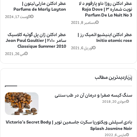
عطر ادکلن روژا داو پارفوم د لا
عطر ادکلن مارلی لیتون |
نویت شماره ۳ | Roja Dove
Parfums de Marly Layton
Parfum De La Nuit No 3
آگوست 17, 2024
دسامبر 8, 2021
عطر ادکلن اینیشیو اتمیک رز |
عطر ادکلن ژان پل گوتیه کلاسیک
Initio atomic rose
سامر ۲۰۱۰ | Jean Paul Gaultier
Classique Summer 2010
آوریل 6, 2021
می 26, 2021
پربازدیدترین مطالب
سنگ کیسه صفرا و درمان آن در طب سنتی
جولای 20, 2018
بادی اسپلش ویکتوریا سکرت جاسمین نویر | Victoria’s Secret Body
Splash Jasmine Noir
مارس 6, 2022