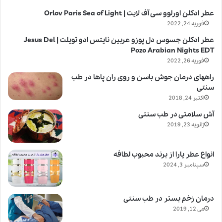
عطر ادکلن اورلوو سی آف لایت | Orlov Paris Sea of Light
فوریه 24, 2022
عطر ادکلن جسوس دل پوزو عربین نایتس ادو تویلت | Jesus Del
Pozo Arabian Nights EDT
فوریه 26, 2022
راههای درمان جوش باسن و روی ران پاها در طب
سنتی
اکتبر 24, 2018
آش سلامتی در طب سنتی
ژانویه 23, 2019
انواع عطر یارا از برند محبوب لطافه
سپتامبر 3, 2024
درمان زخم بستر در طب سنتی
می 12, 2019