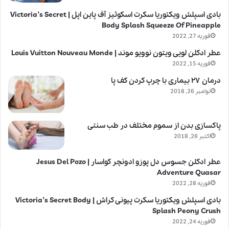
بادی اسپلش ویکتوریا سکرت اسکوئیز آف پاین اپل | Victoria’s Secret
Body Splash Squeeze Of Pineapple
فوریه 27, 2022
عطر ادکلن لویی ویتون نوویو موند | Louis Vuitton Nouveau Monde
فوریه 15, 2022
درمان ۲۷ بیماری با چرپ کردن کف پا
نوامبر 26, 2018
پاکسازی بدن از سموم مختلف در طب سنتی
اکتبر 26, 2018
عطر ادکلن جسوس دل پوزو ادونچر کواسار | Jesus Del Pozo
Adventure Quasar
فوریه 28, 2022
بادی اسپلش ویکتوریا سکرت پیونی کراش | Victoria’s Secret Body
Splash Peony Crush
فوریه 24, 2022