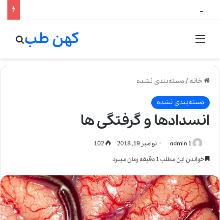
لالیک بیوتی: تلفیق هنر، علم و کیفیت در خلق عطرهای لالیک
کهن طب
منو
جستج
خانه
/
دسته‌بندی نشده
دسته‌بندی نشده
انسدادها و گرفتگی ها
admin 1
نوامبر 19, 2018
102
خواندن این مطلب 1 دقیقه زمان میبرد