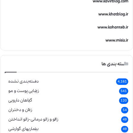
www.kavirblog.com
www.khatblog.ir
www.kohanteb.ir
www.misiz.ir
دسته بندی ها
دسته‌بندی نشده
4,161
زیبایی پوست و مو
541
گیاهان دارویی
120
زنان و دختران
54
زالو و زالو درمانی-زالو انداختن
49
بیماریهای گوارشی
49