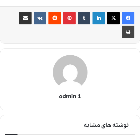
لینکدین
‫تامبلر
‫پین‌ترست
‫رددیت
‫VKontakte
اشتراک گذاری از طریق ایمیل
چاپ
admin 1
نوشته های مشابه