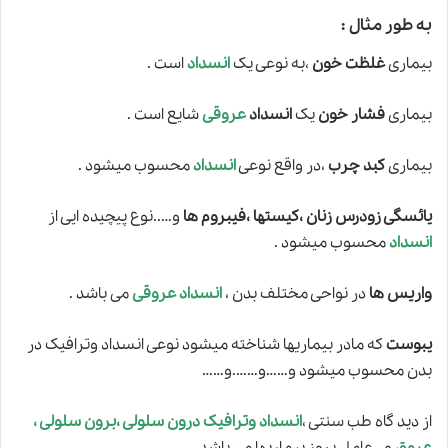
به طور مثال :
بیماری
غلظت خون
،به نوعی یک
انسداد
است .
بیماری
فشار خون
یک
انسداد
عروقی
شایع است .
بیماری
کبد چرب
،در واقع نوعی
انسداد
محسوب میشود .
یائسگی زودرس زنان ،کیستها ،فیبروم ها
و…..نوع پیچیده ایی از
انسداد
محسوب میشود .
واریس ها
در نواحی مختلف بدن ،
انسداد عروقی
می باشد .
یبوست
که مادر بیماریها شناخته میشود نوعی انسداد وترافیک در
بدن محسوب میشود و……و…….و……
از دید گاه
طب سنتی
،
انسداد
و
ترافیک درون سلولی ،برون سلولی ،