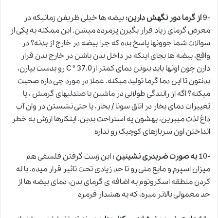
-9
از گرما دور نگهش دارین:
بیضه ها خیلی ظریفن زمانیکه در
معرض گرمای زیاد قرار بگیرن پژمرده میشن. این ممکنه به یکی از
سوالات شما جوونها پاسخ بده که چرا بیضه در خارج از بدنه؟ در
واقع، بیضه ها بجای اینکه در داخل بدن باشن در خارج بدن قرار
دارن چون اونها باید بتونن دمای کمتر از37.0 ° C رو بدست بیارن،
بدنتون تا این دما گرما تولید میکنه. عملا در مورد چی داره صحبت
میکنه؟ اگه از رانندگی طولانی در ماشین با صندلیهای گرمش ، یا
تغییرات دمای بخار در اتاق سونا / بخار، یا حتی نشستن در وان آب
داغ لذت میبرین، بهشون یه استراحت بدین. اینکارها ارزش به خطر
انداختن اون سربازهای کوچیک رو نداره
-10
به صورت ضربدری نشینین :
این ژست گرفتن فلسفی هم
میزان اسپرم و مایع منی رو تا حد زیادی تحت تاثیر قرار میده. با له
کردن منطقه اسکروتوم به اضافه ی گرمای بدن، دمای بیضه ها از
حد معمولی بالاتر میره، که یه هشدار قرمزه