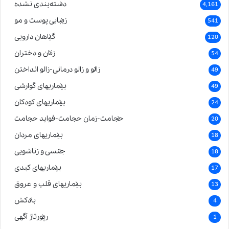
دسته‌بندی نشده
4,161
زیبایی پوست و مو
541
گیاهان دارویی
120
زنان و دختران
54
زالو و زالو درمانی-زالو انداختن
49
بیماریهای گوارشی
49
بیماریهای کودکان
24
حجامت-زمان حجامت-فواید حجامت
20
بیماریهای مردان
18
جنسی و زناشویی
18
بیماریهای کبدی
17
بیماریهای قلب و عروق
13
بادکش
4
رپورتاژ آگهی
1