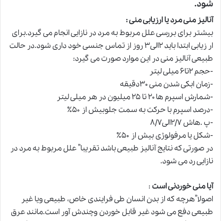
شود.
آنالیز منی مرد یا ارزیابی منی :
بیشتر برای بررسی علل مربوط به مرد در نازایی انجام می گیرد.برای
ار زیابی ابتدا باید ۲الی۳ روز از تماس جنسی خود داری شود.در حالت
طبیعی آنالیز منی در این موارد صورت می گیرد:
-حجم ۲تا۶ میلی لیتر
-زمان ابکی شدن منی ۳۰دقیقه
-شمارش اسپرم ها ۲۰ تا ۲۵ میلیون در هر میلی لیتر
-درصد اسپرم با حرکت به سمت جلوبیش از ۵۰٪
-پ .هاش ۲/۷الی۸/۷
-شکل یا مرفولوژی بیش از ۵۰٪
در صورتی که نتایج آنالیز طبیعی باشد تقریبا” علل مربوط به مرد در
نازایی رد می شود.
آیا منی خوردنی است
:
اصولا”هرچه که از بدن انسان طی فرایندی خاص، طبیعی ویا غیر
طبیعی دفع می شود غیر قابل خوردن وچندش آور است.مانند عرق