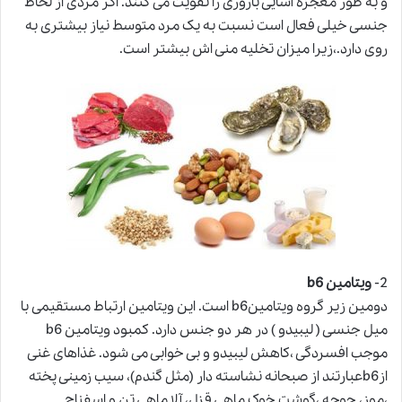
و به طور معجزه آسایی باروری را تقویت می کنند. اگر مردی از لحاظ
جنسی خیلی فعال است نسبت به یک مرد متوسط نیاز بیشتری به
روی دارد.،زیرا میزان تخلیه منی اش بیشتر است.
2-
ویتامین b6
دومین زیر گروه ویتامینb6 است. این ویتامین ارتباط مستقیمی با
میل جنسی ( لیبیدو ) در هر دو جنس دارد. کمبود ویتامین b6
موجب افسردگی ،کاهش لیبیدو و بی خوابی می شود. غذاهای غنی
ازb6عبارتند از صبحانه نشاسته دار (مثل گندم)، سیب زمینی پخته
،موز، جوجه ،گوشت خوک ماهی قزل، آلا ماهی تن و اسفناج