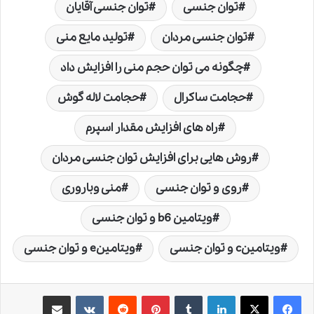
توان جنسی
توان جنسی آقایان
توان جنسی مردان
تولید مایع منی
چگونه می توان حجم منی را افزایش داد
حجامت ساکرال
حجامت لاله گوش
راه های افزایش مقدار اسپرم
روش هایی برای افزایش توان جنسی مردان
روی و توان جنسی
منی وباروری
ویتامین b6 و توان جنسی
ویتامینc و توان جنسی
ویتامینe و توان جنسی
لینکدین
‫تامبلر
‫پین‌ترست
‫رددیت
‫VKontakte
اشتراک گذاری از طریق ایمیل