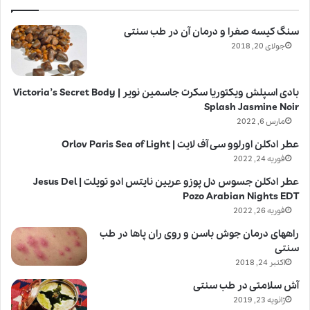
سنگ کیسه صفرا و درمان آن در طب سنتی
جولای 20, 2018
بادی اسپلش ویکتوریا سکرت جاسمین نویر | Victoria’s Secret Body
Splash Jasmine Noir
مارس 6, 2022
عطر ادکلن اورلوو سی آف لایت | Orlov Paris Sea of Light
فوریه 24, 2022
عطر ادکلن جسوس دل پوزو عربین نایتس ادو تویلت | Jesus Del
Pozo Arabian Nights EDT
فوریه 26, 2022
راههای درمان جوش باسن و روی ران پاها در طب
سنتی
اکتبر 24, 2018
آش سلامتی در طب سنتی
ژانویه 23, 2019