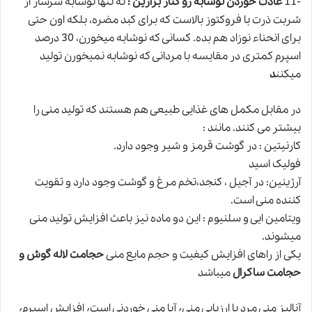
-11
عادت خوردن نوشابه رو کنار بزارین :
نه تنها نوشابه سرشار از
شربت ذرت با فروکتوز بالاست که برای کبد مضره، بلکه اون حتی
برای انحناء نوزاد هم بده. کسانی که نوشابه میخورن، 30 درصد
اسپرم کمتری در مقایسه با مردانی که نوشابه نمیخورن تولید
میکنن
د
در مقابل مکمل های غذایی طبیعی هم هستند که تولید منی را
بیشتر می کنند. مانند :
کارنیتین : در گوشت قرمز و شیر وجود دارد.
فولیک اسید
آرژینین: در آجیل ، کنجد،تخم مرغ و گوشت وجود دارد و تقویت
کننده منی است.
ویتامین ایی و سلنیوم : این دو ماده نیز باعث افزایش تولید منی
میشوند.
یکى از راهای افزایش کیفیت و حجم مایع منى
حجامت لاله گوش و
حجامت ساکرال
میباشد
آنالیز منی مرد یا ارزیابی منی٬ آیا منی خوردنی است٬ افزایش اسپرم٬