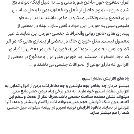
ادرار-مدفوع-خون-ناخن شوره منی و …. به دلیل اینکه مواد دفع
شده جزوء سموم حاصل از فعل وانفعالات بدن یا محل مناسبی
برای تجمع ،رشد وتکثیر مبکروب ها می باشند.لذا بدن به طور
طبیعی میلی به خوردن این مواد دفعی ندارد. البته در بعضی از
بیماری های خاص روانی وانحرافات جنسی خوردن این ضایعات غیر
معمول نیست. مثل خوردن خاک در بعضی از بیماری هایی که در اثر
کمبود آهن ایجاد می شود(آنمی) ،خوردن ناخن در بعضی از افرادی
که دچار اضطراب هستند ویا خوردن منی ادرار و مدفوع در بعضی از
افرادی که دارای نوعی از انحرافات جنسی می باشند و …
راه های افزایش مقدار اسپرم
بیشتر مردان چه بخاطر بچه دارشدن و چه بخاطرلذت بردن از انزال،تمایل به
افزایش مقدار اسپرم خود دارند. به نظر برخی زیاد بودن حجم مایع منی
میتواند نشان دهنده سلامت جسمی باشد.صرف نظر از صحت وسقم این
گفته،بدون شک افزایش حجم منی میتواند لذت ارگاسم رابیشتر و مدت آنرا
طولانی تر نماید. بعلاوه افزایش تولید اسپرم در بیضه میتواند میل جنسی
شما را هم بیشتر سازد.