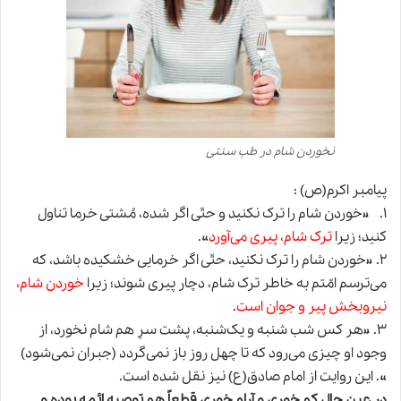
نخوردن شام در طب سنتی
پیامبر اکرم(ص) :
۱. «خوردن شام را ترک نکنید و حتّی اگر شده، مُشتی خرما تناول
کنید؛ زیرا
ترک شام، پیری می‌آورد
».
۲. «خوردن شام را ترک نکنید، حتّی اگر خرمایی خشکیده باشد، که
می‌ترسم امّتم به خاطر ترک شام، دچار پیری شوند؛ زیرا
خوردن شام،
نیروبخش پیر و جوان است
.
۳. «هر کس شب شنبه و یک‌شنبه، پشت سرِ هم شام نخورد، از
وجود او چیزی می‌رود که تا چهل روز باز نمی‌گردد (جبران نمی‌شود)
». این روایت از امام صادق(ع) نیز نقل شده است.
در عین حال کم خوری و آرام خوری قطعاً هم توصیه ائمه بوده و