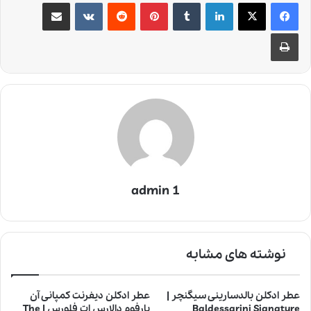
لینکدین
‫تامبلر
‫پین‌ترست
‫رددیت
‫VKontakte
اشتراک گذاری از طریق ایمیل
چاپ
admin 1
نوشته های مشابه
عطر ادکلن بالدسارینی سیگنچر |
عطر ادکلن دیفرنت کمپانی آن
Baldessarini Signature
پارفوم دالارس ات فلورس | The