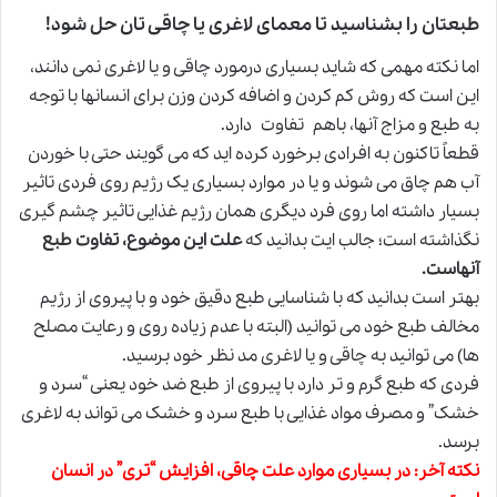
طبعتان را بشناسید تا معمای لاغری یا چاقی تان حل شود
!
اما نکته مهمی که شاید بسیاری درمورد چاقی و یا لاغری نمی دانند،
این است که روش کم کردن و اضافه کردن وزن برای انسانها با توجه
به طبع و مزاج آنها، باهم تفاوت دارد.
قطعاً تاکنون به افرادی برخورد کرده اید که می گویند حتی با خوردن
آب هم چاق می شوند و یا در موارد بسیاری یک رژیم روی فردی تاثیر
بسیار داشته اما روی فرد دیگری همان رژیم غذایی تاثیر چشم گیری
نگذاشته است؛ جالب ایت بدانید که
علت این موضوع، تفاوت
طبع
آنهاست.
بهتر است بدانید که با شناسایی طبع دقیق خود و با پیروی از رژیم
مخالف طبع خود می توانید (البته با عدم زیاده روی و رعایت مصلح
ها) می توانید به
چاقی
و یا
لاغری
مد نظر خود برسید.
فردی که طبع گرم و تر دارد با پیروی از طبع ضد خود یعنی “سرد و
خشک” و مصرف مواد غذایی با طبع سرد و خشک می تواند به لاغری
برسد.
نکته آخر: در بسیاری موارد علت چاقی، افزایش “تری” در انسان