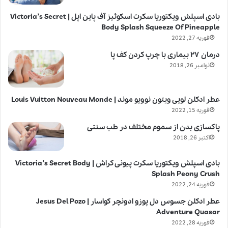
بادی اسپلش ویکتوریا سکرت اسکوئیز آف پاین اپل | Victoria’s Secret
Body Splash Squeeze Of Pineapple
فوریه 27, 2022
درمان ۲۷ بیماری با چرپ کردن کف پا
نوامبر 26, 2018
عطر ادکلن لویی ویتون نوویو موند | Louis Vuitton Nouveau Monde
فوریه 15, 2022
پاکسازی بدن از سموم مختلف در طب سنتی
اکتبر 26, 2018
بادی اسپلش ویکتوریا سکرت پیونی کراش | Victoria’s Secret Body
Splash Peony Crush
فوریه 24, 2022
عطر ادکلن جسوس دل پوزو ادونچر کواسار | Jesus Del Pozo
Adventure Quasar
فوریه 28, 2022