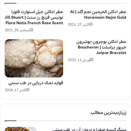
عطر ادکلن الحرمین نجم گلد | Al
عطر ادکلن جیل استوارت فلورا
Haramain Najm Gold
نوتیس فرنچ رز سنت | Jill Stuart
Flora Notis French Rose Scent
اکتبر 27, 2021
دسامبر 26, 2021
عطر ادکلن بوچرون-بوشرون
جیپور براسلت | Boucheron
Jaipur Bracelet
آوریل 11, 2022
فواید نمک دریایی در طب سنتی
اکتبر 17, 2018
پربازدیدترین مطالب
سنگ کیسه صفرا و درمان آن در طب سنتی