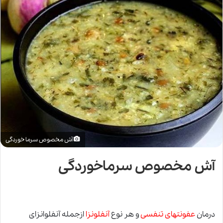
آش مخصوص سرما خوردگی
آش مخصوص سرماخوردگی
درمان
عفونتهای تنفسی
و هر نوع
آنفلونزا
ازجمله آنفلوانزای