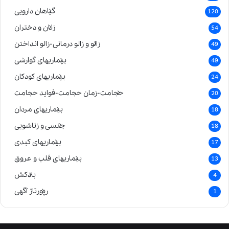
گیاهان دارویی
120
زنان و دختران
54
زالو و زالو درمانی-زالو انداختن
49
بیماریهای گوارشی
49
بیماریهای کودکان
24
حجامت-زمان حجامت-فواید حجامت
20
بیماریهای مردان
18
جنسی و زناشویی
18
بیماریهای کبدی
17
بیماریهای قلب و عروق
13
بادکش
4
رپورتاژ آگهی
1