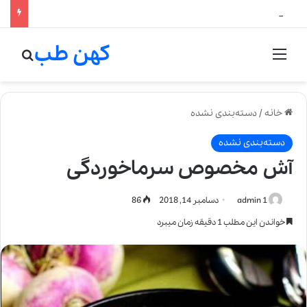
لالیک بیوتی: تلفیق هنر، علم و کیفیت در خلق عطرهای لالیک
کهن طب
منو
جستج
خانه
/
دسته‌بندی نشده
دسته‌بندی نشده
آش مخصوص سرماخوردگی
admin 1
دسامبر 14, 2018
86
خواندن این مطلب 1 دقیقه زمان میبرد