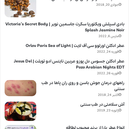
جولای 20, 2018
بادی اسپلش ویکتوریا سکرت جاسمین نویر | Victoria’s Secret Body
Splash Jasmine Noir
مارس 6, 2022
عطر ادکلن اورلوو سی آف لایت | Orlov Paris Sea of Light
فوریه 24, 2022
عطر ادکلن جسوس دل پوزو عربین نایتس ادو تویلت | Jesus Del
Pozo Arabian Nights EDT
فوریه 26, 2022
راههای درمان جوش باسن و روی ران پاها در طب
سنتی
اکتبر 24, 2018
آش سلامتی در طب سنتی
ژانویه 23, 2019
انواع عطر یارا از برند محبوب لطافه