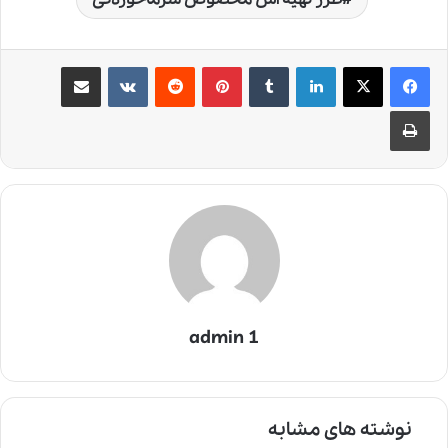
لینکدین
‫تامبلر
‫پین‌ترست
‫رددیت
‫VKontakte
اشتراک گذاری از طریق ایمیل
چاپ
admin 1
نوشته های مشابه